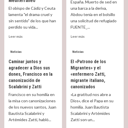
Mediterráneo
España. Muerto de sed en
algo
El obispo de Cádiz y Ceuta
una barca a la deriva,
es
lamenta "el drama cruel y
Abdou tenía en el bolsillo
algo
sin sentido" de los que han
una solicitud de refugiado
perdido su vida...
FUENTE_...
Read
Read
Leer más
Leer más
more
more
about
about
Los
Dos
Noticias
Noticias
migrantes
nuevas
Caminar juntos y
El «Patrono de los
que
tragedias
agradecer a Dios sus
Migrantes» y el
han
en
dones, Francisco en la
perdido
«enfermero Zatti,
el
su
Mediterráneo
canonización de
migrante italiano,
vida
Scalabrini y Zatti
canonizados
en
Francisco en su homilía en
«La gratitud nos abre a
el
la misa con canonizaciones
Dios», dice el Papa en su
Mediterráneo
de los nuevos santos, Juan
homilía. Juan Bautista
Bautista Scalabrini y
Scalabrini y Artémides
Artémides Zatti, habló...
Zatti son un...