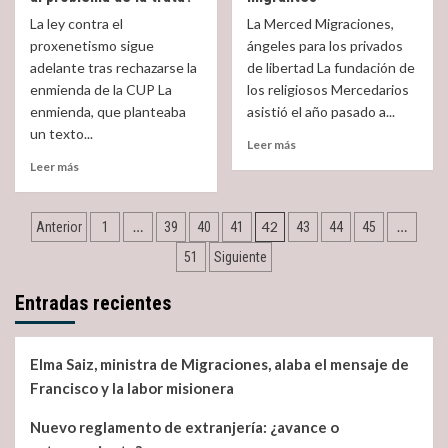
y
siempre
La ley contra el
La Merced Migraciones,
un
nos
proxenetismo sigue
ángeles para los privados
migrante,
pide
canonizados
adelante tras rechazarse la
de libertad La fundación de
caminar
enmienda de la CUP La
juntos»,
los religiosos Mercedarios
Francisco
enmienda, que planteaba
asistió el año pasado a...
en
un texto...
Read
Leer más
la
more
Read
canonización
Leer más
about
more
del
Mercedarios
about
9
Navegación
al
La
Octubre
…
42
…
Anterior
1
39
40
41
43
44
45
rescate
próxima
2022
de
de
51
Siguiente
ley
cautivos…
contra
entradas
que
el
Entradas recientes
son
proxenetismo
migrantes
¿solución
al
Elma Saiz, ministra de Migraciones, alaba el mensaje de
problema
Francisco y la labor misionera
de
la
Nuevo reglamento de extranjería: ¿avance o
trata?