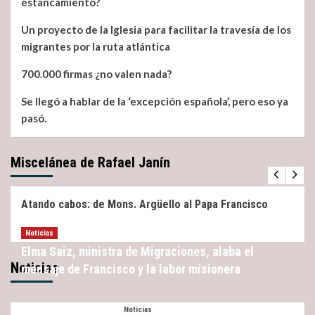
estancamiento?
Un proyecto de la Iglesia para facilitar la travesía de los
migrantes por la ruta atlántica
700.000 firmas ¿no valen nada?
Se llegó a hablar de la ‘excepción española’, pero eso ya
pasó.
Miscelánea de Rafael Janín
Miscelánea
Noticias
Atando cabos: de Mons. Argüello al Papa Francisco
Noticias
Elma Saiz, ministra de Migraciones, alaba el
Noticias
mensaje de Francisco y la labor misionera
Noticias