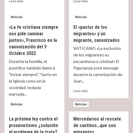
Read
Read
Leer más
Leer más
more
more
about
about
Caminar
El
Noticias
Noticias
juntos
«Patrono
«La fe cristiana siempre
El «pastor de los
y
de
nos pide caminar
migrantes» y un
agradecer
los
juntos», Francisco en la
a
migrante, canonizados
Migrantes»
Dios
y
canonización del 9
VATICANO «La exclusión
sus
el
Octubre 2022
de los migrantes es
dones,
«enfermero
Durante la homilía, el
pecaminosa y criminal» El
Francisco
Zatti,
pontífice también llamó a
Papa lanza este mensaje
en
migrante
la
italiano,
"incluir siempre", "tanto en
durante la canonización de
canonización
canonizados
la Iglesia como en la
Juan...
de
sociedad, todavía
Read
Scalabrini
Leer más
marcada...
more
y
about
Zatti
Read
Leer más
Noticias
Noticias
El
more
«pastor
about
de
La próxima ley contra el
Mercedarios al rescate
«La
los
proxenetismo ¿solución
de cautivos…que son
fe
migrantes»
cristiana
al problema de la trata?
migrantes