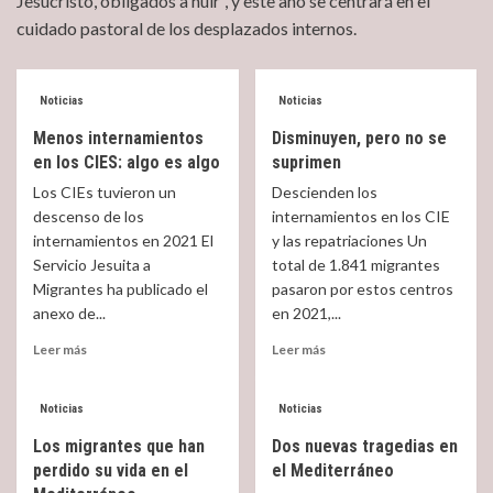
Jesucristo, obligados a huir”, y este año se centrará en el
cuidado pastoral de los desplazados internos.
Noticias
Noticias
Menos internamientos
Disminuyen, pero no se
en los CIES: algo es algo
suprimen
Los CIEs tuvieron un
Descienden los
descenso de los
internamientos en los CIE
internamientos en 2021 El
y las repatriaciones Un
Servicio Jesuita a
total de 1.841 migrantes
Migrantes ha publicado el
pasaron por estos centros
anexo de...
en 2021,...
Read
Read
Leer más
Leer más
more
more
about
about
Menos
Disminuyen,
Noticias
Noticias
internamientos
pero
Los migrantes que han
Dos nuevas tragedias en
en
no
perdido su vida en el
el Mediterráneo
los
se
CIES:
suprimen