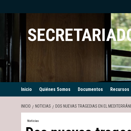
Saltar
al
contenido
SECRETARIADO
Inicio
Quiénes Somos
Documentos
Recursos
INICIO
NOTICIAS
DOS NUEVAS TRAGEDIAS EN EL MEDITERRÁN
Noticias