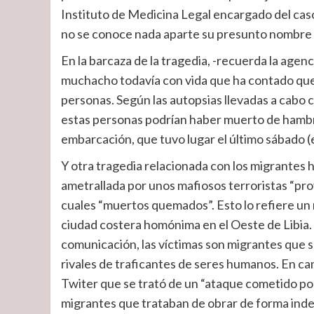
Instituto de Medicina Legal encargado del caso
no se conoce nada aparte su presunto nombre 
En la barcaza de la tragedia, -recuerda la agen
muchacho todavía con vida que ha contado que 
personas. Según las autopsias llevadas a cabo 
estas personas podrían haber muerto de hambre
embarcación, que tuvo lugar el último sábado (
Y otra tragedia relacionada con los migrantes 
ametrallada por unos mafiosos terroristas “pro
cuales “muertos quemados”. Esto lo refiere un
ciudad costera homónima en el Oeste de Libia.
comunicación, las víctimas son migrantes que 
rivales de traficantes de seres humanos. En cam
Twiter que se trató de un “ataque cometido po
migrantes que trataban de obrar de forma inde