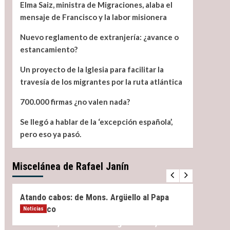
Elma Saiz, ministra de Migraciones, alaba el
mensaje de Francisco y la labor misionera
Nuevo reglamento de extranjería: ¿avance o
estancamiento?
Un proyecto de la Iglesia para facilitar la
travesía de los migrantes por la ruta atlántica
700.000 firmas ¿no valen nada?
Se llegó a hablar de la ‘excepción española’,
pero eso ya pasó.
Miscelánea de Rafael Janín
Miscelánea
Noticias
Miscel
Atando cabos: de Mons. Argüello al Papa
¿Qué 
Francisco
Noticias
Elma Saiz, ministra de Migraciones, alaba