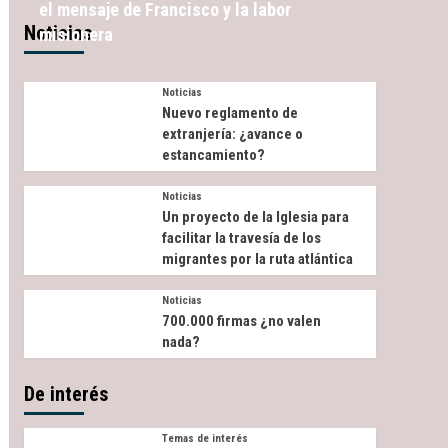
el mensaje de Francisco y la labor
Noticias
misionera
Noticias
Nuevo reglamento de
extranjería: ¿avance o
estancamiento?
Noticias
Un proyecto de la Iglesia para
facilitar la travesía de los
migrantes por la ruta atlántica
Noticias
700.000 firmas ¿no valen
nada?
De interés
Temas de interés