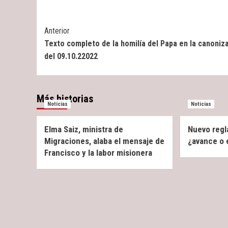
Post
Anterior
Texto completo de la homilía del Papa en la canoniz
Navigation
del 09.10.22022
Más historias
Noticias
Noticias
Elma Saiz, ministra de
Nuevo regl
Migraciones, alaba el mensaje de
¿avance o
Francisco y la labor misionera