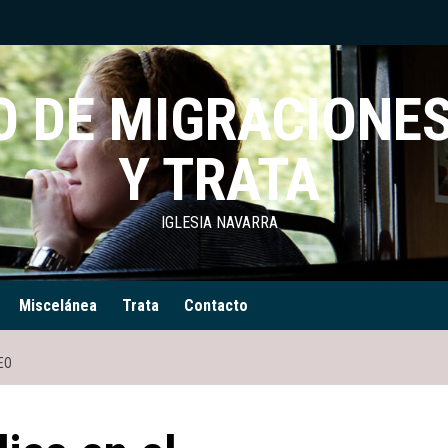
 DE MIGRACIONES
Y TRATA
IGLESIA NAVARRA
Miscelánea
Trata
Contacto
EO