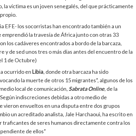
, la víctima es un joven senegalés, del que prácticamente
propio.
cia EFE- los socorristas han encontrado también a un
emprendió la travesía de África junto con otras 33
con los cadáveres encontrados a bordo de la barcaza,
 y de sed unos tres o más días antes del encuentro de la
el 1 de Octubre)
ha ocurrido en
Libia
, donde otra barcaza ha sido
vocando la muerte de otros 15 migrantes”, algunos de los
 medio local de comunicación,
Sabrata Online
, de la
 Según indiscreciones debidas a otro medio de
se vieron envueltos en una disputa entre dos grupos
bio un acreditado analista, Jale Harchaoui, ha escrito en
r traficantes de seres humanos directamente contra los
pendiente de ellos”