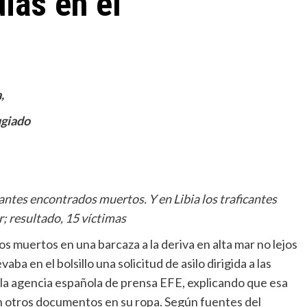
ias en el
,
ugiado
antes encontrados muertos. Y en Libia los traficantes
; resultado, 15 víctimas
Miscelánea
 muertos en una barcaza a la deriva en alta mar no lejos
aba en el bolsillo una solicitud de asilo dirigida a las
La profesora de italiano que habla de Dios a
sus alumnos musulmanes
 la agencia española de prensa EFE, explicando que esa
con otros documentos en su ropa. Según fuentes del