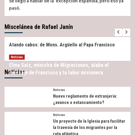
Se llegó a hablar de la ‘excepción española’, pero eso ya
pasó.
Miscelánea de Rafael Janín
Miscelánea
Noticias
Atando cabos: de Mons. Argüello al Papa Francisco
Noticias
Elma Saiz, ministra de Migraciones, alaba el
Noticias
mensaje de Francisco y la labor misionera
Noticias
Nuevo reglamento de extranjería:
¿avance o estancamiento?
Noticias
Un proyecto de la Iglesia para facilitar
la travesía de los migrantes por la
ruta atlántica