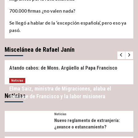
700.000 firmas ¿no valen nada?
Se llegó a hablar de la ‘excepción española’, pero eso ya
pasó.
Miscelánea de Rafael Janín
Miscelánea
Noticias
Atando cabos: de Mons. Argüello al Papa Francisco
Noticias
Elma Saiz, ministra de Migraciones, alaba el
Noticias
mensaje de Francisco y la labor misionera
Noticias
Nuevo reglamento de extranjería:
¿avance o estancamiento?