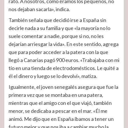
rato. A nosotros, como éramos los pequeños, no
nos dejaban sacarla», indica.
También señala que decidió irse a España sin
decirle nada a su familia y que «la mayoría no lo
suele comentar a nadie, porque si no, no les
dejarían arriesgar la vida». En este sentido, agrega
que para poder acceder a la patera con la que
llegó a Canarias pagó 900 euros.
«Trabajaba con mi
tío en una tienda de electrodomésticos. Le quité a
él el dinero y luego se lo devolví», matiza.
Igualmente, el joven senegalés asegura que fue la
primera vez que se montaba en una patera,
mientras que el amigo con el que viajó, también
menor, se dedicaba a pescar en el mar. «Él me
animó. Me dijo que en España íbamos a tener un
futuro mejor y que nos iba a cambiar mucho la