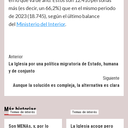
en lo que va de año. Estos son 12.410 personas
más (es decir, un 66,2%) que en el mismo periodo
de 2023 (18.745), según el último balance
del
Ministerio del Interior
.
Post
Anterior
La Iglesia por una política migratoria de Estado, humana
Navigation
y de conjunto
Siguiente
Aunque la solución es compleja, la alternativa es clara
Más historias
Temas de interés
Temas de interés
Son MENAs, y, por lo
La Iglesia acoge pero