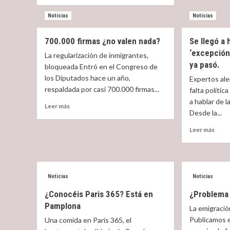
more
regl
about
Noticias
Noticias
de
Elma
extra
Saiz,
¿ava
ministra
700.000 firmas ¿no valen nada?
Se llegó a 
o
de
‘excepción
La regularización de inmigrantes,
esta
Migraciones,
ya pasó.
bloqueada Entró en el Congreso de
alaba
los Diputados hace un año,
el
Expertos al
mensaje
respaldada por casi 700.000 firmas...
falta polític
de
a hablar de l
Read
Leer más
Francisco
Desde la...
more
y
about
la
Read
Leer más
700.000
labor
more
firmas
misionera
abou
¿no
Se
valen
llegó
nada?
Noticias
Noticias
a
habla
¿Conocéis Paris 365? Está en
¿Problema 
de
Pamplona
la
La emigració
‘exce
Publicamos 
Una comida en París 365, el
españ