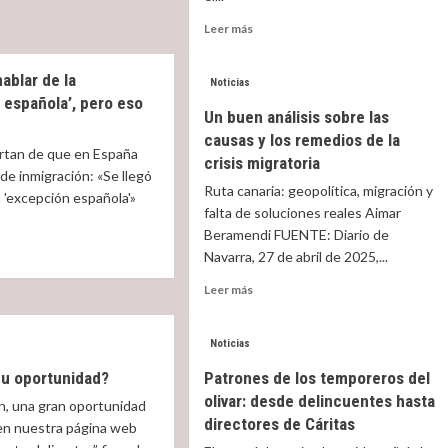
amento
Read
Leer más
more
njería:
about
nce
hablar de la
Un
Noticias
 española’, pero eso
proyecto
ncamiento?
Un buen análisis sobre las
de
causas y los remedios de la
la
ertan de que en España
Iglesia
crisis migratoria
a de inmigración: «Se llegó
para
Ruta canaria: geopolítica, migración y
a 'excepción española'»
facilitar
falta de soluciones reales Aimar
la
Beramendi FUENTE: Diario de
travesía
de
Navarra, 27 de abril de 2025,...
los
Read
t
Leer más
migrantes
more
por
about
la
Un
Noticias
ruta
buen
r
atlántica
u oportunidad?
Patrones de los temporeros del
análisis
olivar: desde delincuentes hasta
sobre
n, una gran oportunidad
las
pción
directores de Cáritas
en nuestra página web
causas
ola’,