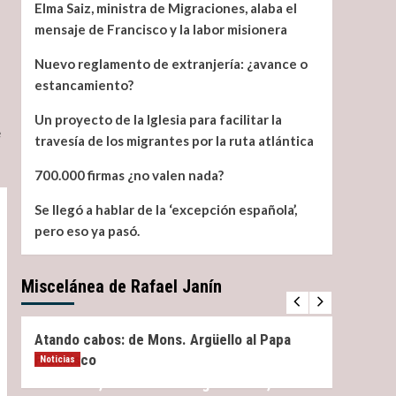
Elma Saiz, ministra de Migraciones, alaba el
mensaje de Francisco y la labor misionera
Nuevo reglamento de extranjería: ¿avance o
estancamiento?
Un proyecto de la Iglesia para facilitar la
e
travesía de los migrantes por la ruta atlántica
700.000 firmas ¿no valen nada?
Se llegó a hablar de la ‘excepción española’,
pero eso ya pasó.
Miscelánea de Rafael Janín
Miscelánea
Noticias
Miscel
Atando cabos: de Mons. Argüello al Papa
¿Qué 
Francisco
Noticias
Elma Saiz, ministra de Migraciones, alaba