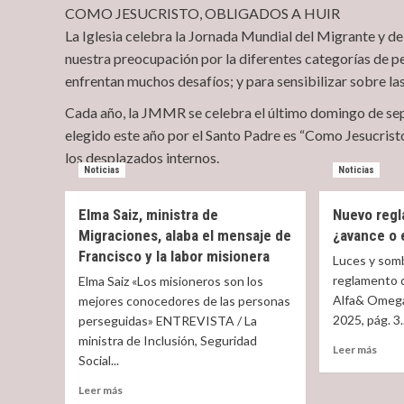
COMO JESUCRISTO, OBLIGADOS A HUIR
La Iglesia celebra la Jornada Mundial del Migrante y d
nuestra preocupación por la diferentes categorías de p
enfrentan muchos desafíos; y para sensibilizar sobre l
Cada año, la JMMR se celebra el último domingo de sep
elegido este año por el Santo Padre es “Como Jesucristo,
los desplazados internos.
Noticias
Noticias
Elma Saiz, ministra de
Nuevo regl
Migraciones, alaba el mensaje de
¿avance o
Francisco y la labor misionera
Luces y som
reglamento 
Elma Saiz «Los misioneros son los
Alfa& Omega
mejores conocedores de las personas
2025, pág. 3..
perseguidas» ENTREVISTA / La
ministra de Inclusión, Seguridad
Read
Leer más
Social...
more
abou
Read
Leer más
Nuev