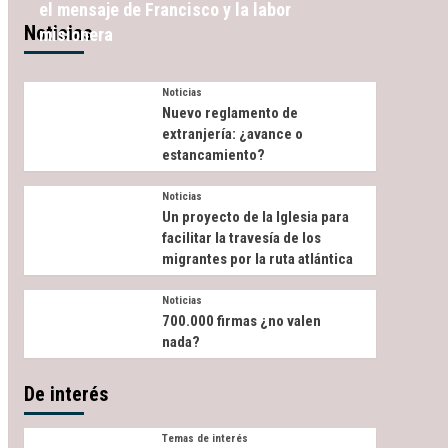
el mensaje de Francisco y la labor
Noticias
misionera
Noticias
Nuevo reglamento de
extranjería: ¿avance o
estancamiento?
Noticias
Un proyecto de la Iglesia para
facilitar la travesía de los
migrantes por la ruta atlántica
Noticias
700.000 firmas ¿no valen
nada?
De interés
Temas de interés