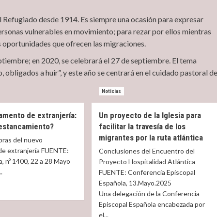
el Refugiado desde 1914. Es siempre una ocasión para expresar
ersonas vulnerables en movimiento; para rezar por ellos mientras
as oportunidades que ofrecen las migraciones.
tiembre; en 2020, se celebrará el 27 de septiembre. El tema
 obligados a huir”, y este año se centrará en el cuidado pastoral d
Noticias
amento de extranjería:
Un proyecto de la Iglesia para
 estancamiento?
facilitar la travesía de los
migrantes por la ruta atlántica
bras del nuevo
de extranjería FUENTE:
Conclusiones del Encuentro del
, nº 1400, 22 a 28 Mayo
Proyecto Hospitalidad Atlántica
Miscelánea
.
FUENTE: Conferencia Episcopal
Española, 13.Mayo.2025
La profesora de italiano que habla de Dios a
Una delegación de la Conferencia
sus alumnos musulmanes
Episcopal Española encabezada por
t
o
el...