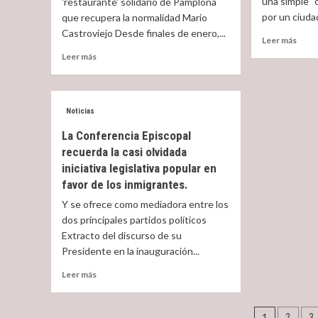
una simple “c
'restaurante' solidario de Pamplona
pero
por un ciuda
que recupera la normalidad Mario
eso
Castroviejo Desde finales de enero,...
ya
Read
Leer más
pasó.
more
Read
Leer más
abou
more
¿Pro
about
u
¿Conocéis
opor
Paris
Noticias
365?
La Conferencia Episcopal
Está
en
recuerda la casi olvidada
Pamplona
iniciativa legislativa popular en
favor de los inmigrantes.
Y se ofrece como mediadora entre los
dos principales partidos políticos
Extracto del discurso de su
Presidente en la inauguración...
Read
Leer más
more
about
Navega
La
1
2
3