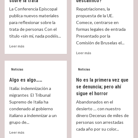
sobre la trata
descalificó?
ligera»
Iglesia
La Conferencia Episcopal
Repatriaciones, la
en
en
publica nuevos materiales
propuesta de la UE.
las
Canarias
para reflexionar sobre la
Comece, centrarse en
familias
con
trata de personas Con el
formas legales de entrada
los
inmigrantes
título «sin mí, nada podéis...
Presentado por la
Comisión de Bruselas el...
Read
Leer más
more
Read
Leer más
about
more
Nuestro
about
arzobispo
¿Admitirá
Noticias
Noticias
en
la
Algo es algo……
No es la primera vez que
los
UE
materiales
se denuncia; pero ahí
lo
Italia: indemnización a
de
sigue el horror
que
migrantes El Tribunal
la
la
Supremo de Italia ha
Abandonados en el
CEE
justicia
condenado al gobierno
desierto … con nuestro
sobre
italiana
italiano a indemnizar a un
dinero Decenas de miles de
la
descalificó?
trata
grupo de...
personas son arrestadas
cada año por su color...
Read
Leer más
more