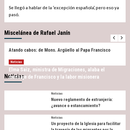
Se llegó a hablar de la ‘excepción española’, pero eso ya
pasó.
Miscelánea de Rafael Janín
Miscelánea
Noticias
Atando cabos: de Mons. Argüello al Papa Francisco
Noticias
Elma Saiz, ministra de Migraciones, alaba el
Noticias
mensaje de Francisco y la labor misionera
Noticias
Nuevo reglamento de extranjería:
¿avance o estancamiento?
Noticias
Un proyecto de la Iglesia para facilitar
la travesía de los migrantes por la