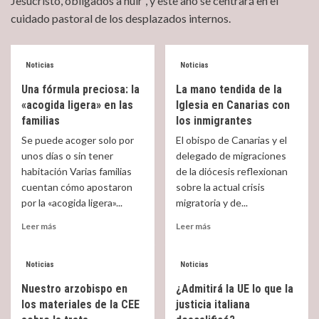
Jesucristo, obligados a huir”, y este año se centrará en el
cuidado pastoral de los desplazados internos.
Noticias
Noticias
Una fórmula preciosa: la
La mano tendida de la
«acogida ligera» en las
Iglesia en Canarias con
familias
los inmigrantes
Se puede acoger solo por
El obispo de Canarias y el
unos días o sin tener
delegado de migraciones
habitación Varias familias
de la diócesis reflexionan
cuentan cómo apostaron
sobre la actual crisis
por la «acogida ligera»...
migratoria y de...
Read
Read
Leer más
Leer más
more
more
about
about
Una
La
Noticias
Noticias
fórmula
mano
Nuestro arzobispo en
¿Admitirá la UE lo que la
preciosa:
tendida
los materiales de la CEE
justicia italiana
la
de
«acogida
la