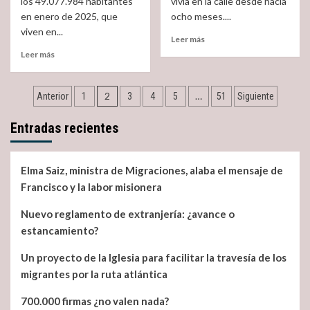
los 49.077.984 habitantes
vivía en la calle desde hacía
mejor
en enero de 2025, que
que
ocho meses....
jugarse
viven en...
Read
Leer más
la
more
Read
Leer más
vida
about
more
en
Un
about
un
Navegación
caso
¿Cuantos
cayuco
2
…
Anterior
1
3
4
5
51
Siguiente
más
inmigrantes
de
de
viven
Entradas recientes
un
en
entradas
sin
España?
techo
muerto
Elma Saiz, ministra de Migraciones, alaba el mensaje de
en
Francisco y la labor misionera
la
calle
Nuevo reglamento de extranjería: ¿avance o
estancamiento?
Un proyecto de la Iglesia para facilitar la travesía de los
migrantes por la ruta atlántica
700.000 firmas ¿no valen nada?