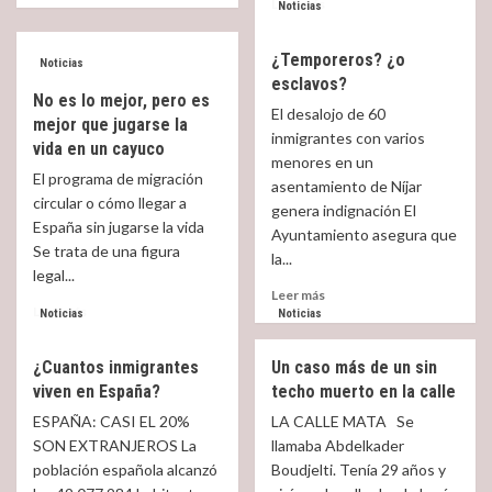
Read
Leer más
Noticias
about
more
Algo
about
¿Temporeros? ¿o
es
No
Noticias
algo……
esclavos?
es
No es lo mejor, pero es
la
El desalojo de 60
mejor que jugarse la
primera
inmigrantes con varios
vida en un cayuco
vez
menores en un
que
El programa de migración
asentamiento de Níjar
se
circular o cómo llegar a
genera indignación El
denuncia;
España sin jugarse la vida
pero
Ayuntamiento asegura que
Se trata de una figura
ahí
la...
sigue
legal...
Read
el
Leer más
Read
Leer más
more
horror
Noticias
Noticias
more
about
about
¿Temporeros?
¿Cuantos inmigrantes
Un caso más de un sin
No
¿o
viven en España?
techo muerto en la calle
es
esclavos?
lo
ESPAÑA: CASI EL 20%
LA CALLE MATA Se
mejor,
SON EXTRANJEROS La
llamaba Abdelkader
pero
población española alcanzó
Boudjelti. Tenía 29 años y
es