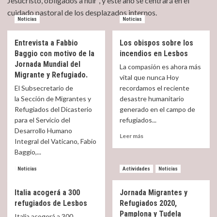
Jesucristo, obligados a huir”, y este año se centrará en el
cuidado pastoral de los desplazados internos.
Noticias
Noticias
Entrevista a Fabbio
Los obispos sobre los
Baggio con motivo de la
incendios en Lesbos
Jornada Mundial del
La compasión es ahora más
Migrante y Refugiado.
vital que nunca Hoy
El Subsecretario de
recordamos el reciente
la Sección de Migrantes y
desastre humanitario
Refugiados del Dicasterio
generado en el campo de
para el Servicio del
refugiados...
Desarrollo Humano
Read
Leer más
Integral del Vaticano, Fabio
more
Baggio,...
about
Los
Read
Leer más
Noticias
Actividades
Noticias
obispos
more
sobre
about
los
Italia acogerá a 300
Jornada Migrantes y
Entrevista
incendios
refugiados de Lesbos
Refugiados 2020,
a
en
Fabbio
Pamplona y Tudela
Italia acogerá a 300