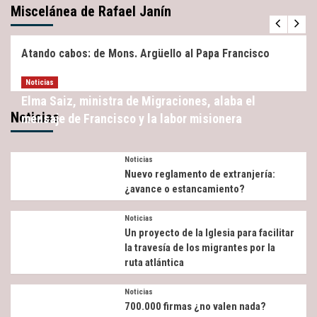
Miscelánea de Rafael Janín
Miscelánea
Noticias
Atando cabos: de Mons. Argüello al Papa Francisco
Noticias
Elma Saiz, ministra de Migraciones, alaba el
Noticias
mensaje de Francisco y la labor misionera
Noticias
Nuevo reglamento de extranjería:
¿avance o estancamiento?
Noticias
Un proyecto de la Iglesia para facilitar
la travesía de los migrantes por la
ruta atlántica
Noticias
700.000 firmas ¿no valen nada?