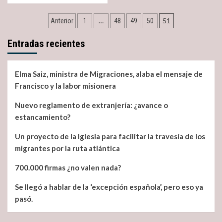
about
Navegación
Jornada
…
51
Anterior
1
48
49
50
Mundial
de
del
Entradas recientes
Migrante
entradas
y
del
Elma Saiz, ministra de Migraciones, alaba el mensaje de
Refugiado
Francisco y la labor misionera
Nuevo reglamento de extranjería: ¿avance o
estancamiento?
Un proyecto de la Iglesia para facilitar la travesía de los
migrantes por la ruta atlántica
700.000 firmas ¿no valen nada?
Se llegó a hablar de la ‘excepción española’, pero eso ya
pasó.