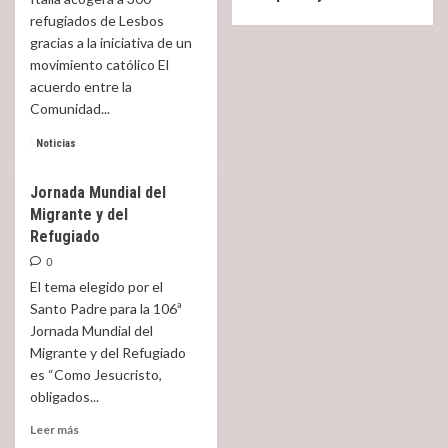
Lesbos
Baggio
refugiados de Lesbos
con
gracias a la iniciativa de un
motivo
movimiento católico El
de
acuerdo entre la
la
Jornada
Comunidad...
Mundial
Read
Leer más
del
Noticias
more
Migrante
about
y
Jornada Mundial del
Italia
Refugiado.
Migrante y del
acogerá
a
Refugiado
300
0
refugiados
El tema elegido por el
de
Santo Padre para la 106ª
Lesbos
Jornada Mundial del
Migrante y del Refugiado
es “Como Jesucristo,
obligados...
Read
Leer más
more