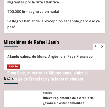
migrantes por la ruta atlántica
700.000 firmas ¿no valen nada?
Se llegó a hablar de la ‘excepción española’, pero eso ya
pasó.
Miscelánea de Rafael Janín
Miscelánea
Noticias
Atando cabos: de Mons. Argüello al Papa Francisco
Noticias
Elma Saiz, ministra de Migraciones, alaba el
Noticias
mensaje de Francisco y la labor misionera
Noticias
Nuevo reglamento de extranjería:
¿avance o estancamiento?