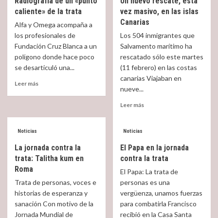
Radiografía de un «punto
Un nuevo rescate, esta
en
CEE
caliente» de la trata
vez masivo, en las islas
Libia
«Aproximación
de
Canarias
Alfa y Omega acompaña a
a
los
los profesionales de
Los 504 inmigrantes que
la
migrantes
Fundación Cruz Blanca a un
Salvamento marítimo ha
trata»
que
polígono donde hace poco
rescatado sólo este martes
quieren
se desarticuló una...
(11 febrero) en las costas
llegar
a
canarias Viajaban en
Read
Leer más
Europa
nueve...
more
about
Read
Leer más
Radiografía
more
de
about
un
Un
Noticias
Noticias
«punto
nuevo
La jornada contra la
caliente»
El Papa en la jornada
rescate,
de
trata: Talitha kum en
contra la trata
esta
la
Roma
vez
El Papa: La trata de
trata
masivo,
Trata de personas, voces e
personas es una
en
historias de esperanza y
vergüenza, unamos fuerzas
las
sanación Con motivo de la
para combatirla Francisco
islas
Jornada Mundial de
recibió en la Casa Santa
Canarias