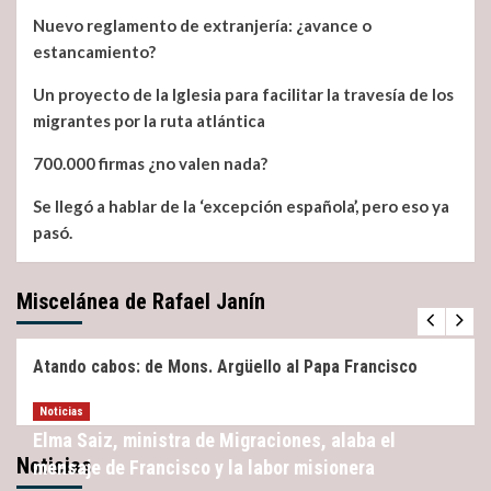
fueran
Nuevo reglamento de extranjería: ¿avance o
estancamiento?
Un proyecto de la Iglesia para facilitar la travesía de los
migrantes por la ruta atlántica
700.000 firmas ¿no valen nada?
Se llegó a hablar de la ‘excepción española’, pero eso ya
pasó.
Miscelánea de Rafael Janín
Miscelánea
Noticias
Atando cabos: de Mons. Argüello al Papa Francisco
Noticias
Elma Saiz, ministra de Migraciones, alaba el
Noticias
mensaje de Francisco y la labor misionera