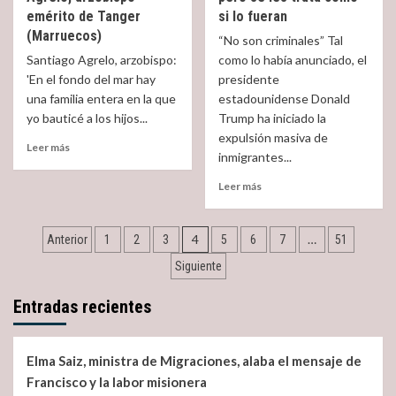
la
en
emérito de Tanger
si lo fueran
trata
Canarias
(Marruecos)
“No son criminales” Tal
y
Santiago Agrelo, arzobispo:
como lo había anunciado, el
en
'En el fondo del mar hay
presidente
el
una familia entera en la que
Mediterráneo:
estadounidense Donald
Europa
yo bauticé a los hijos...
Trump ha iniciado la
se
expulsión masiva de
Read
Leer más
blinda
inmigrantes...
more
a
about
la
Read
Leer más
Entrevista
inmigración.
more
a
about
Mons.
Navegación
«No
4
…
Anterior
1
2
3
5
6
7
51
Agrelo,
son
de
arzobispo
Siguiente
criminales»,
emérito
pero
entradas
de
se
Entradas recientes
Tanger
les
(Marruecos)
trata
como
Elma Saiz, ministra de Migraciones, alaba el mensaje de
si
Francisco y la labor misionera
lo