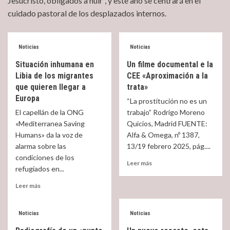
Jesucristo, obligados a huir”, y este año se centrará en el
cuidado pastoral de los desplazados internos.
Noticias
Noticias
Situación inhumana en
Un filme documental e la
Libia de los migrantes
CEE «Aproximación a la
que quieren llegar a
trata»
Europa
“La prostitución no es un
El capellán de la ONG
trabajo” Rodrigo Moreno
«Mediterranea Saving
Quicios, Madrid FUENTE:
Humans» da la voz de
Alfa & Omega, nº 1387,
alarma sobre las
13/19 febrero 2025, pág....
condiciones de los
Read
Leer más
refugiados en...
more
about
Read
Leer más
Un
more
filme
about
documental
Situación
Noticias
Noticias
e
inhumana
la