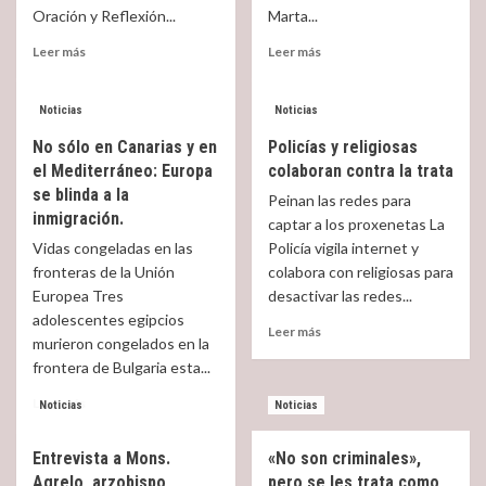
Oración y Reflexión...
Marta...
Read
Read
Leer más
Leer más
more
more
about
about
La
El
Noticias
Noticias
jornada
Papa
No sólo en Canarias y en
Policías y religiosas
contra
en
el Mediterráneo: Europa
colaboran contra la trata
la
la
se blinda a la
trata:
jornada
Peinan las redes para
Talitha
contra
inmigración.
captar a los proxenetas La
kum
la
Vidas congeladas en las
Policía vigila internet y
en
trata
fronteras de la Unión
colabora con religiosas para
Roma
Europea Tres
desactivar las redes...
adolescentes egipcios
Read
Leer más
murieron congelados en la
more
frontera de Bulgaria esta...
about
Policías
Read
Leer más
Noticias
Noticias
y
more
religiosas
about
colaboran
Entrevista a Mons.
«No son criminales»,
No
contra
Agrelo, arzobispo
pero se les trata como
sólo