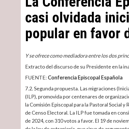
La Conferencia Ep
casi olvidada inici
popular en favor 
Y se ofrece como mediadora entre los dos princ
Extracto del discurso de su Presidente en la 
FUENTE:
Conferencia Episcopal Española
7.2. Segunda propuesta. Las migraciones (Inicia
(ILP), promovida por centenares de organizaci
la Comisión Episcopal para la Pastoral Social y
de Censo Electoral. La ILP fue tomada en consi
de 2024, con 310 votos a favor. El 19 de novi
de la ley de extranjería, que sirve de argumento