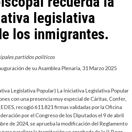
iscopal recuerda la
ativa legislativa
de los inmigrantes.
ipales partidos políticos
inauguración de su Asamblea Plenaria, 31 Marzo 2025
tiva Legislativa Popular) La Iniciativa Legislativa Popular
ones con una presencia muy especial de Cáritas, Confer,
Miscelánea
 REDES, recogió 611.821 firmas validadas por la Oficina
La profesora de italiano que habla de Dios a
deración por el Congreso de los Diputados el 9 de abril
sus alumnos musulmanes
embre de 2024, se aprueba la modificación del Reglamento
 para paralizar la tramitación ya aprobada de la ILP por