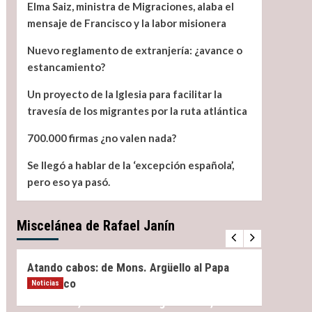
Elma Saiz, ministra de Migraciones, alaba el
mensaje de Francisco y la labor misionera
Nuevo reglamento de extranjería: ¿avance o
estancamiento?
Un proyecto de la Iglesia para facilitar la
travesía de los migrantes por la ruta atlántica
700.000 firmas ¿no valen nada?
Se llegó a hablar de la ‘excepción española’,
pero eso ya pasó.
Miscelánea de Rafael Janín
Miscelánea
Noticias
Miscel
Atando cabos: de Mons. Argüello al Papa
¿Qué 
Francisco
Noticias
Elma Saiz, ministra de Migraciones, alaba