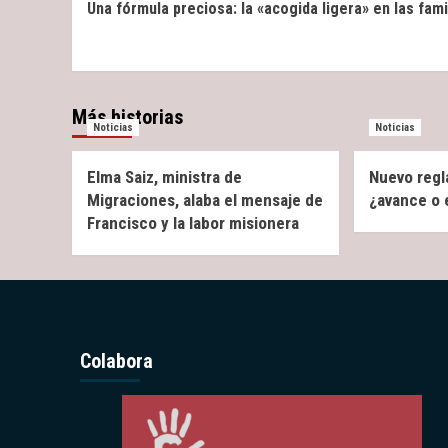
Una fórmula preciosa: la «acogida ligera» en las fami
Navigation
Más historias
Noticias
Noticias
Elma Saiz, ministra de
Nuevo regl
Migraciones, alaba el mensaje de
¿avance o
Francisco y la labor misionera
Colabora