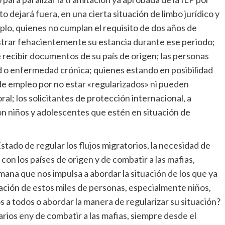
o dejará fuera, en una cierta situación de limbo jurídico y
plo, quienes no cumplan el requisito de dos años de
rar fehacientemente su estancia durante ese periodo;
 recibir documentos de su país de origen; las personas
ad o enfermedad crónica; quienes estando en posibilidad
e empleo por no estar «regularizados» ni pueden
al; los solicitantes de protección internacional, a
 con niños y adolescentes que estén en situación de
tado de regular los flujos migratorios, la necesidad de
con los países de origen y de combatir a las mafias,
mana que nos impulsa a abordar la situación de los que ya
uación de estos miles de personas, especialmente niños,
s a todos o abordar la manera de regularizar su situación?
rios eny de combatir a las mafias, siempre desde el