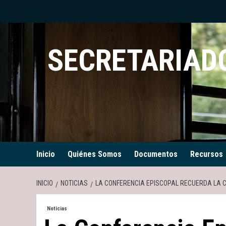
Saltar
al
contenido
SECRETARIADO
Inicio
Quiénes Somos
Documentos
Recursos
INICIO
NOTICIAS
LA CONFERENCIA EPISCOPAL RECUERDA LA CA
Noticias