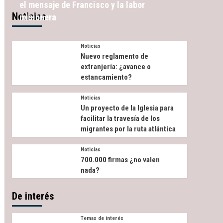
el mensaje de Francisco y la labor
Noticias
misionera
Noticias
Nuevo reglamento de
extranjería: ¿avance o
estancamiento?
Noticias
Un proyecto de la Iglesia para
facilitar la travesía de los
migrantes por la ruta atlántica
Noticias
700.000 firmas ¿no valen
nada?
De interés
Temas de interés