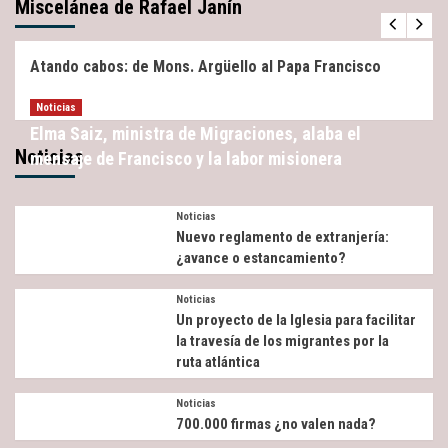
Miscelánea de Rafael Janín
Miscelánea
Noticias
Atando cabos: de Mons. Argüello al Papa Francisco
Noticias
Elma Saiz, ministra de Migraciones, alaba el
Noticias
mensaje de Francisco y la labor misionera
Noticias
Nuevo reglamento de extranjería:
¿avance o estancamiento?
Noticias
Un proyecto de la Iglesia para facilitar
la travesía de los migrantes por la
ruta atlántica
Noticias
700.000 firmas ¿no valen nada?