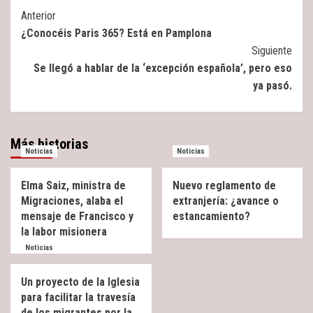
Post
Anterior
¿Conocéis Paris 365? Está en Pamplona
Navigation
Siguiente
Se llegó a hablar de la ‘excepción española’, pero eso
ya pasó.
Más historias
Noticias
Noticias
Elma Saiz, ministra de
Nuevo reglamento de
Migraciones, alaba el
extranjería: ¿avance o
mensaje de Francisco y
estancamiento?
la labor misionera
Noticias
Un proyecto de la Iglesia
para facilitar la travesía
de los migrantes por la