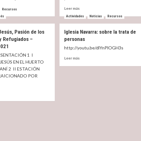
trices
Read
Leer más
Recursos
more
rés
Actividades
Noticias
Recursos
t
about
ñada
Guión
Jesús, Pasión de los
Iglesia Navarra: sobre la trata de
litúrgico
ituida
para
y Refugiados –
personas
la
2021
http://youtu.be/dlYnPlOGH3s
misa
ESENTACIÓN 1 I
res
de
Read
Leer más
la
JESÚS EN EL HUERTO
more
Jornada
ANÍ 2 II ESTACIÓN
about
del
Iglesia
TRAICIONADO POR
Migrante
Navarra:
sobre
la
trata
t
de
ón
personas
,
ón