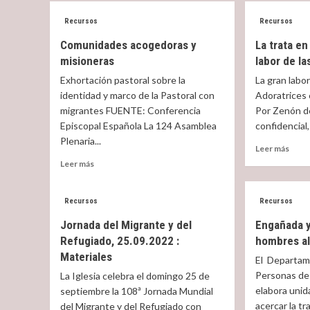
Recursos
Recursos
Comunidades acogedoras y
La trata en
misioneras
labor de la
Exhortación pastoral sobre la
La gran labor
identidad y marco de la Pastoral con
Adoratrices 
migrantes FUENTE: Conferencia
Por Zenón d
Episcopal Española La 124 Asamblea
confidencial,
Plenaria...
Read
Leer más
more
Read
Leer más
abou
more
La
about
trata
Comunidades
Recursos
Recursos
en
acogedoras
Jornada del Migrante y del
Engañada y
Españ
y
cifra
Refugiado, 25.09.2022 :
hombres al
misioneras
y
Materiales
El Departam
la
Personas de 
La Iglesia celebra el domingo 25 de
labor
elabora unid
septiembre la 108ª Jornada Mundial
de
las
acercar la tra
del Migrante y del Refugiado con