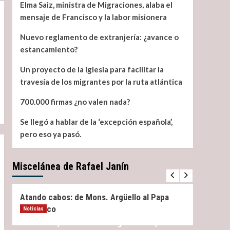
Elma Saiz, ministra de Migraciones, alaba el
mensaje de Francisco y la labor misionera
Nuevo reglamento de extranjería: ¿avance o
estancamiento?
Un proyecto de la Iglesia para facilitar la
travesía de los migrantes por la ruta atlántica
700.000 firmas ¿no valen nada?
Se llegó a hablar de la ‘excepción española’,
pero eso ya pasó.
Miscelánea de Rafael Janín
Miscelánea
Noticias
Miscel
Atando cabos: de Mons. Argüello al Papa
¿Qué 
Francisco
Noticias
Elma Saiz, ministra de Migraciones, alaba