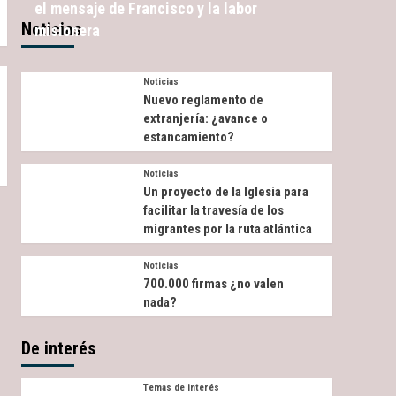
el mensaje de Francisco y la labor
Noticias
misionera
Noticias
Nuevo reglamento de
extranjería: ¿avance o
estancamiento?
Noticias
Un proyecto de la Iglesia para
facilitar la travesía de los
migrantes por la ruta atlántica
Noticias
700.000 firmas ¿no valen
nada?
De interés
Temas de interés