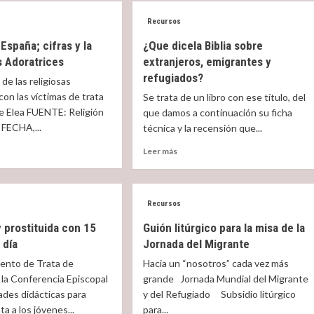
Recursos
 España; cifras y la
¿Que dicela Biblia sobre
s Adoratrices
extranjeros, emigrantes y
refugiados?
 de las religiosas
con las víctimas de trata
Se trata de un libro con ese título, del
e Elea FUENTE: Religión
que damos a continuación su ficha
 FECHA,...
técnica y la recensión que...
Read
Leer más
more
t
about
¿Que
dicela
Recursos
Biblia
 prostituida con 15
Guión litúrgico para la misa de la
a;
sobre
Miscelánea
s
 día
Jornada del Migrante
extranjeros,
emigrantes
ento de Trata de
Hacia un “nosotros” cada vez más
La profesora de italiano que habla de Dios a
y
la Conferencia Episcopal
grande Jornada Mundial del Migrante
refugiados?
sus alumnos musulmanes
ades didácticas para
y del Refugiado Subsidio litúrgico
ta a los jóvenes...
para...