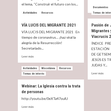
Adora
el lema, “Construir el futuro con los...
Read
Leer más
Documentos
more
Read
Leer más
Actividades
Recursos
Temas de inte
abou
more
Enga
about
VÍA LUCIS DEL MIGRANTE 2021
Pasión de 
y
Jornada
prost
Migrantes 
del
VÍA LUCIS DEL MIGRANTE 2021 En
con
Migrante
Viacrucis 
tiempo de coronavirus… ¡haz viral la
15
y
alegría de la Resurrección!
ÍNDICE PR
homb
del
Secretariado...
al
ESTACIÓN 
Refugiado,
día
25.09.2022
DE GETSEM
Read
Leer más
:
JESÚS ES 
more
Materiales
JUDAS Y...
about
Actividades
Miscelánea
Recursos
VÍA
Read
Leer más
Temas de interés
LUCIS
more
DEL
abou
MIGRANTE
Webinar: La Iglesia contra la trata
Pasi
2021
de personas
de
Jesús
http://youtu.be/0eXTa47oulU
Pasi
de
Read
Leer más
los
more