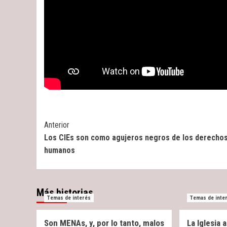
Post
Anterior
Los CIEs son como agujeros negros de los derecho
Navigation
humanos
Más historias
Temas de interés
Temas de inte
Son MENAs, y, por lo tanto, malos
La Iglesia