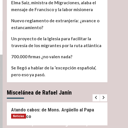
Elma Saiz, ministra de Migraciones, alaba el
mensaje de Francisco y la labor misionera
Nuevo reglamento de extranjería: ¿avance o
estancamiento?
Un proyecto de la Iglesia para facilitar la
travesía de los migrantes por la ruta atlántica
700.000 firmas ¿no valen nada?
Se llegó a hablar de la ‘excepción española’,
pero eso ya pasó.
Miscelánea de Rafael Janín
Miscelánea
Noticias
Miscel
Atando cabos: de Mons. Argüello al Papa
¿Qué 
Francisco
Noticias
Elma Saiz, ministra de Migraciones, alaba