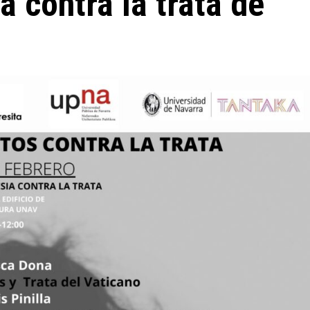
a contra la trata de
Miscelánea
La profesora de italiano que habla de Dios a
sus alumnos musulmanes