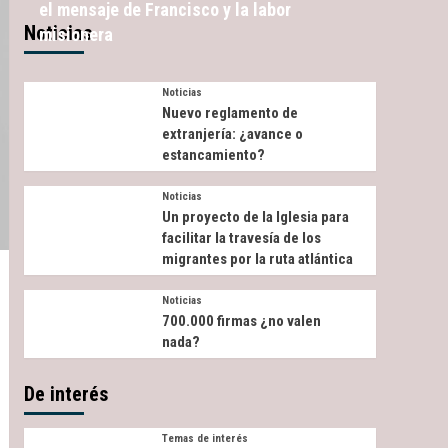
el mensaje de Francisco y la labor
Noticias
misionera
Noticias
Nuevo reglamento de
extranjería: ¿avance o
estancamiento?
Noticias
Un proyecto de la Iglesia para
facilitar la travesía de los
migrantes por la ruta atlántica
Noticias
700.000 firmas ¿no valen
nada?
De interés
Temas de interés