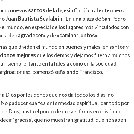
como nuevos
santos
de la Iglesia Católica al enfermero
ano
Juan Bautista Scalabrini
. En una plaza de San Pedro
el mundo, en especial de los lugares más vinculados con
cia de «
agradecer
» y de «
caminar juntos
«.
as que dividen el mundo en buenos y malos, en santos y
ndonos mejores
que los demás y dejamos fuera a muchos
uir siempre, tanto en la Iglesia como en la sociedad,
arginaciones», comenzó señalando Francisco.
a Dios por los dones que nos da todos los días, no
. No padecer esa fea enfermedad espiritual, dar todo por
 con Dios, hasta el punto de convertirnos en cristianos
 decir ‘gracias’, que no muestran gratitud, que no saben