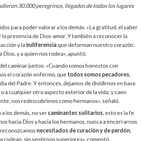
udieron 30.000 peregrinos, llegados de todos los lugares
dos para poder valorar a los demás. «La gratitud, el saber
r
la presencia de Dios-amor. Y también a reconocer la
acción y la
indiferencia
que deforman nuestro corazón.
 a Dios, y a quien nos rodea», apuntó.
 del caminar juntos. «Cuando somos honestos con
os el corazón enfermo, que
todos somos pecadores
,
ia del Padre. Y entonces, dejamos de dividirnos en base
 a cualquier otro aspecto exterior de la vida; y caen
almente, nos redescubrimos como hermanos», señaló.
 a los demás, no ser
caminantes solitarios
, esto es la fe
ismos hacia Dios y hacia los hermanos, nunca a encerrarnos
s reconozcamos
necesitados de curación y de perdón
,
s rodean, sin sentirnos superiores», comentó.