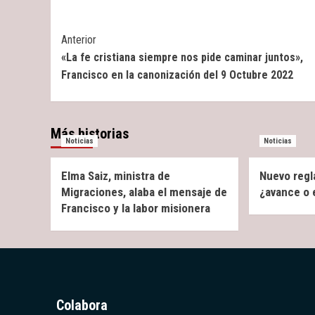
Post
Anterior
«La fe cristiana siempre nos pide caminar juntos»,
Navigation
Francisco en la canonización del 9 Octubre 2022
Más historias
Noticias
Noticias
Elma Saiz, ministra de
Nuevo regl
Migraciones, alaba el mensaje de
¿avance o
Francisco y la labor misionera
Colabora