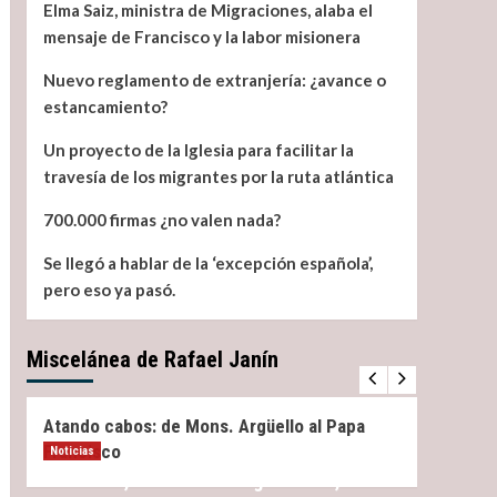
Elma Saiz, ministra de Migraciones, alaba el
mensaje de Francisco y la labor misionera
Nuevo reglamento de extranjería: ¿avance o
estancamiento?
Un proyecto de la Iglesia para facilitar la
travesía de los migrantes por la ruta atlántica
700.000 firmas ¿no valen nada?
Se llegó a hablar de la ‘excepción española’,
pero eso ya pasó.
Miscelánea de Rafael Janín
Miscelánea
Noticias
Miscel
Atando cabos: de Mons. Argüello al Papa
¿Qué 
Francisco
Noticias
Elma Saiz, ministra de Migraciones, alaba