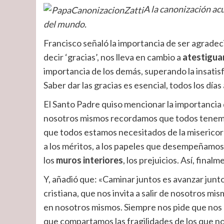
A la canonización ac
del mundo.
Francisco señaló la importancia de ser agradeci
decir ‘gracias’, nos lleva en cambio a
atestigua
importancia de los demás, superando la insatisf
Saber dar las gracias es esencial, todos los días
El Santo Padre quiso mencionar la importancia
nosotros mismos recordamos que todos tenem
que todos estamos necesitados de la misericord
a los méritos, a los papeles que desempeñamos o
los
muros interiores
, los prejuicios. Así, fin
Y, añadió que: «Caminar juntos es avanzar junto
cristiana, que nos invita a salir de nosotros m
en nosotros mismos. Siempre nos pide que no
que compartamos las fragilidades de los que no