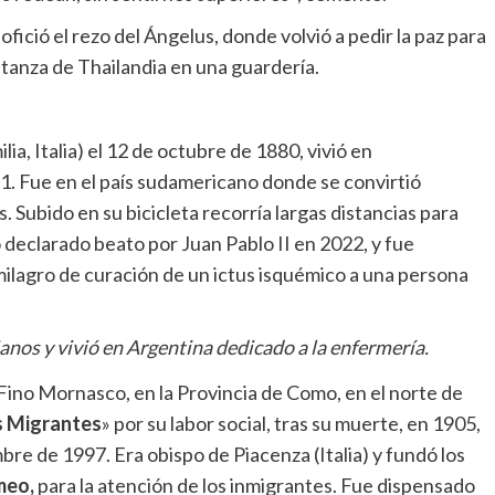
 ofició el rezo del Ángelus, donde volvió a pedir la paz para
matanza de Thailandia en una guardería.
a, Italia) el 12 de octubre de 1880, vivió en
. Fue en el país sudamericano donde se convirtió
s. Subido en su bicicleta recorría largas distancias para
 declarado beato por Juan Pablo II en 2022, y fue
ilagro de curación de un ictus isquémico a una persona
ianos y vivió en Argentina dedicado a la enfermería.
Fino Mornasco, en la Provincia de Como, en el norte de
s Migrantes
» por su labor social, tras su muerte, en 1905,
bre de 1997. Era obispo de Piacenza (Italia) y fundó los
meo,
para la atención de los inmigrantes. Fue dispensado