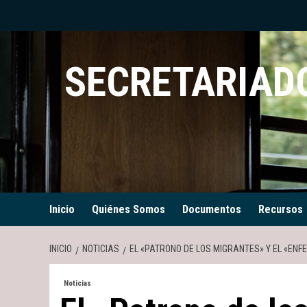
Saltar
al
contenido
SECRETARIADO
Inicio
Quiénes Somos
Documentos
Recursos
INICIO
NOTICIAS
EL «PATRONO DE LOS MIGRANTES» Y EL «ENF
Noticias