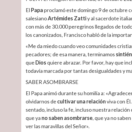
El
Papa
proclamó este domingo 9 de octubre 
salesiano
Artémides Zatti
y al sacerdote itali
con más de 30.000 peregrinos llegados de todo 
los canonizados, Francisco habló de la importan
«Me da miedo cuando veo comunidades cristian
pecadores; de esa manera, terminamos
sintié
que
Dios
quiere abrazar. Por favor, hay que incl
todavía marcada por tantas desigualdades y m
SABER ASOMBRARSE
El Papa animó durante su homilía a: «Agradecer 
olvidarnos de
cultivar una relación
viva con Él
sentado, incluso la fe, incluso nuestra relación
que ya
no saben asombrarse
, que ya no saben
ver las maravillas del Señor».