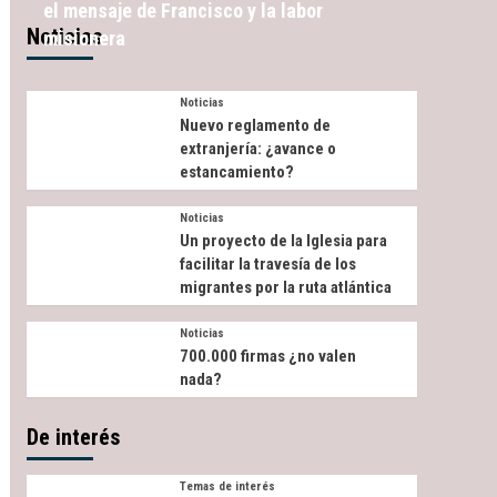
el mensaje de Francisco y la labor
Noticias
misionera
Noticias
Nuevo reglamento de
extranjería: ¿avance o
estancamiento?
Noticias
Un proyecto de la Iglesia para
facilitar la travesía de los
migrantes por la ruta atlántica
Noticias
700.000 firmas ¿no valen
nada?
De interés
Temas de interés