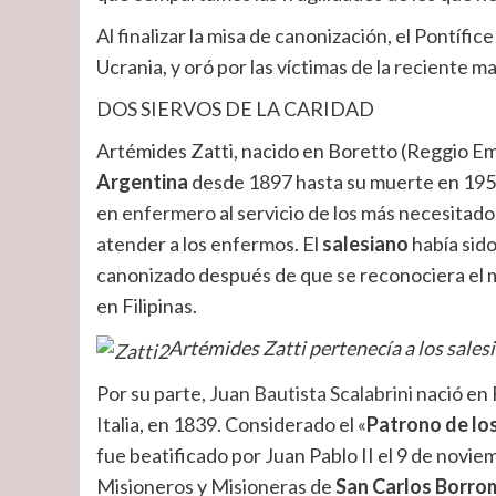
Al finalizar la misa de canonización, el Pontífice
Ucrania, y oró por las víctimas de la reciente 
DOS SIERVOS DE LA CARIDAD
Artémides Zatti, nacido en Boretto (Reggio Emili
Argentina
desde 1897 hasta su muerte en 1951
en
enfermero
al servicio de los más necesitado
atender a los enfermos. El
salesiano
había sido
canonizado después de que se reconociera el m
en Filipinas.
Artémides Zatti pertenecía a los sales
Por su parte,
Juan Bautista Scalabrini
nació en 
Italia, en 1839. Considerado el «
Patrono de lo
fue beatificado por Juan Pablo II el 9 de noviem
Misioneros y Misioneras de
San Carlos Borro