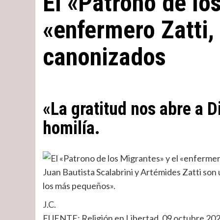
El «Patrono de lo
«enfermero Zatti, 
canonizados
«La gratitud nos abre a D
homilía.
Juan Bautista Scalabrini y Artémides Zatti son
los más pequeños».
J.C.
FUENTE: Religión en Libertad, 09 octubre 20