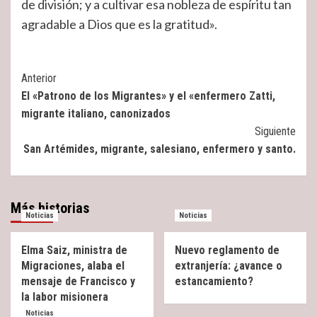
de división; y a cultivar esa nobleza de espíritu tan
agradable a Dios que es la gratitud».
Post
Anterior
El «Patrono de los Migrantes» y el «enfermero Zatti,
Navigation
migrante italiano, canonizados
Siguiente
San Artémides, migrante, salesiano, enfermero y santo.
Más historias
Noticias
Noticias
Elma Saiz, ministra de
Nuevo reglamento de
Migraciones, alaba el
extranjería: ¿avance o
mensaje de Francisco y
estancamiento?
la labor misionera
Noticias