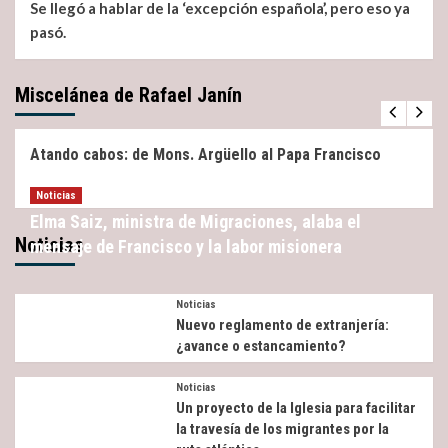
Se llegó a hablar de la ‘excepción española’, pero eso ya
pasó.
Miscelánea de Rafael Janín
Miscelánea
Noticias
Atando cabos: de Mons. Argüello al Papa Francisco
Noticias
Elma Saiz, ministra de Migraciones, alaba el
Noticias
mensaje de Francisco y la labor misionera
Noticias
Nuevo reglamento de extranjería:
¿avance o estancamiento?
Noticias
Un proyecto de la Iglesia para facilitar
la travesía de los migrantes por la