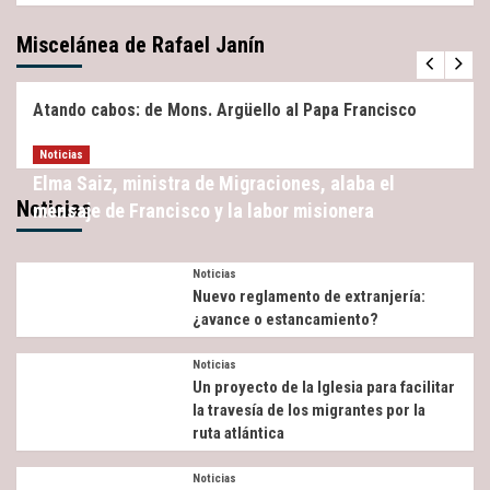
Miscelánea de Rafael Janín
Miscelánea
Noticias
Atando cabos: de Mons. Argüello al Papa Francisco
Noticias
Elma Saiz, ministra de Migraciones, alaba el
Noticias
mensaje de Francisco y la labor misionera
Noticias
Nuevo reglamento de extranjería:
¿avance o estancamiento?
Noticias
Un proyecto de la Iglesia para facilitar
la travesía de los migrantes por la
ruta atlántica
Noticias