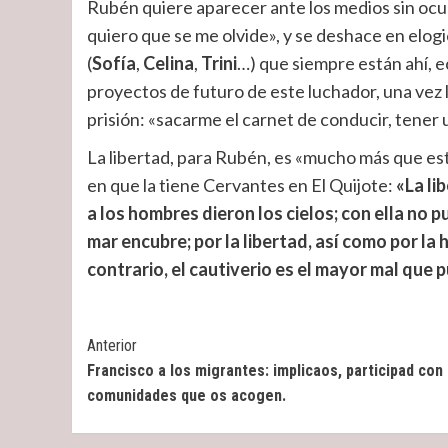
Rubén quiere aparecer ante los medios sin ocu
quiero que se me olvide», y se deshace en elog
(
Sofía
,
Celina
,
Trini
…) que siempre están ahí, 
proyectos de futuro de este luchador, una vez l
prisión: «sacarme el carnet de conducir, tener 
La libertad, para Rubén, es «mucho más que esta
en que la tiene Cervantes en El Quijote:
«La li
a los hombres dieron los cielos; con ella no p
mar encubre; por la libertad, así como por la 
contrario, el cautiverio es el mayor mal que 
Post
Anterior
Francisco a los migrantes: implicaos, participad con 
Navigation
comunidades que os acogen.