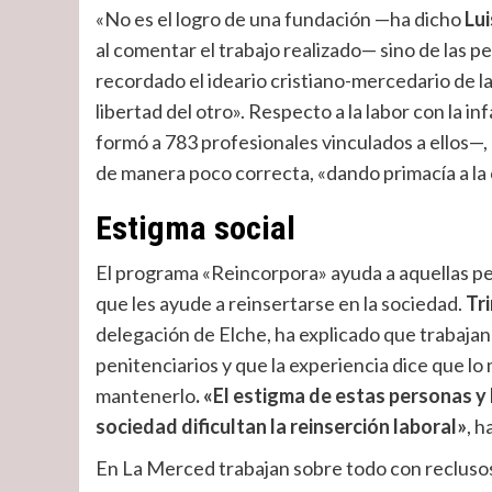
«No es el logro de una fundación —ha dicho
Lu
al comentar el trabajo realizado—
sino de las p
recordado el ideario cristiano-mercedario de la
libertad del otro». Respecto a la labor con la i
formó a 783 profesionales vinculados a ellos—,
de manera poco correcta, «dando primacía a la 
Estigma social
El programa «Reincorpora» ayuda a aquellas pe
que les ayude a reinsertarse en la sociedad.
Tr
delegación de Elche, ha explicado que trabajan
penitenciarios y que la experiencia dice que lo
mantenerlo
.
«El estigma de estas personas y 
sociedad dificultan la reinserción laboral»
, h
En La Merced trabajan sobre todo con reclusos