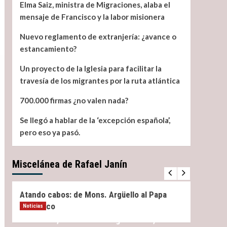
Elma Saiz, ministra de Migraciones, alaba el
mensaje de Francisco y la labor misionera
Nuevo reglamento de extranjería: ¿avance o
estancamiento?
Un proyecto de la Iglesia para facilitar la
travesía de los migrantes por la ruta atlántica
700.000 firmas ¿no valen nada?
Se llegó a hablar de la ‘excepción española’,
pero eso ya pasó.
Miscelánea de Rafael Janín
Miscelánea
Noticias
Miscel
Atando cabos: de Mons. Argüello al Papa
¿Qué 
Francisco
Noticias
Elma Saiz, ministra de Migraciones, alaba