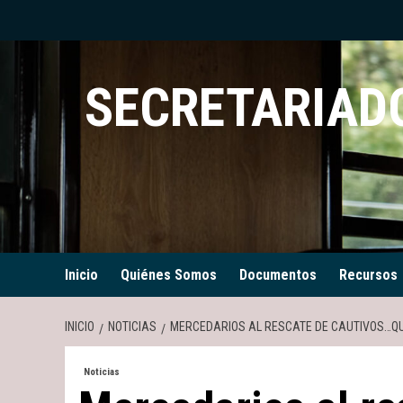
Saltar
al
contenido
SECRETARIADO
Inicio
Quiénes Somos
Documentos
Recursos
INICIO
NOTICIAS
MERCEDARIOS AL RESCATE DE CAUTIVOS…Q
Noticias