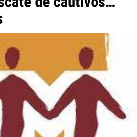
scate de cautivos…
s
Miscelánea
La profesora de italiano que habla de Dios a
sus alumnos musulmanes