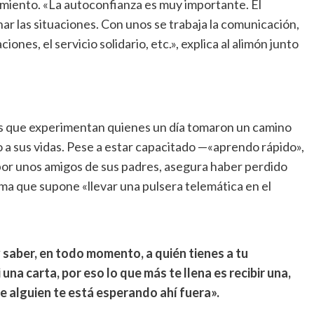
imiento. «La autoconfianza es muy importante. El
nar las situaciones. Con unos se trabaja la comunicación,
aciones, el servicio solidario, etc.», explica al alimón junto
es que experimentan quienes un día tomaron un camino
 a sus vidas. Pese a estar capacitado —«aprendo rápido»,
 por unos amigos de sus padres, asegura haber perdido
ma que supone «llevar una pulsera telemática en el
y saber, en todo momento, a quién tienes a tu
i una carta, por eso lo que más te llena es recibir una,
e alguien te está esperando ahí fuera».