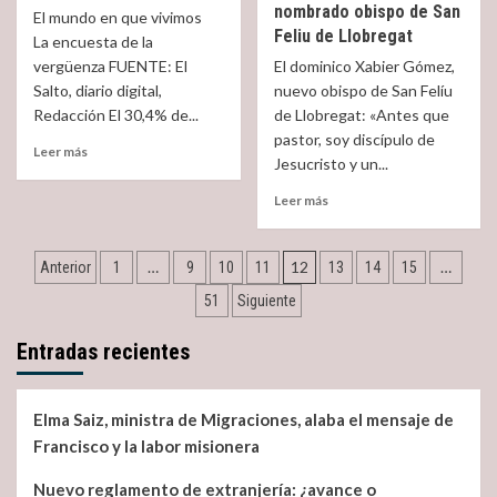
el
nombrado obispo de San
El mundo en que vivimos
intolerancia
aeropuerto
Feliu de Llobregat
La encuesta de la
hacia
de
ella
vergüenza FUENTE: El
El dominico Xabier Gómez,
Madrid-
Barajas
Salto, diario digital,
nuevo obispo de San Felíu
Redacción El 30,4% de...
de Llobregat: «Antes que
pastor, soy discípulo de
Read
Leer más
Jesucristo y un...
more
about
Read
Leer más
Desmintiendo
more
una
about
campaña
Navegación
El
…
12
…
Anterior
1
9
10
11
13
14
15
interesada
director
de
de
51
Siguiente
del
bulos
departamento
entradas
contra
de
Entradas recientes
la
migraciones
inmigración.
de
la
Elma Saiz, ministra de Migraciones, alaba el mensaje de
CEE,
Francisco y la labor misionera
Xabier
Gómez,op.,
Nuevo reglamento de extranjería: ¿avance o
nombrado