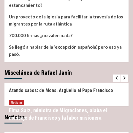
obispo
estancamiento?
de
San
Un proyecto de la Iglesia para facilitar la travesía de los
Feliu
migrantes por la ruta atlántica
de
Llobregat
700.000 firmas ¿no valen nada?
Se llegó a hablar de la ‘excepción española’, pero eso ya
pasó.
Miscelánea de Rafael Janín
Miscelánea
Noticias
Atando cabos: de Mons. Argüello al Papa Francisco
Noticias
Elma Saiz, ministra de Migraciones, alaba el
Noticias
mensaje de Francisco y la labor misionera