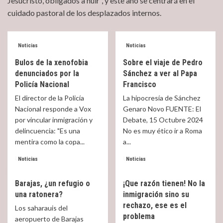
Jesucristo, obligados a huir”, y este año se centrará en el
cuidado pastoral de los desplazados internos.
Noticias
Noticias
Bulos de la xenofobia
Sobre el viaje de Pedro
denunciados por la
Sánchez a ver al Papa
Policía Nacional
Francisco
El director de la Policía
La hipocresía de Sánchez
Nacional responde a Vox
Genaro Novo FUENTE: El
por vincular inmigración y
Debate, 15 Octubre 2024
delincuencia: "Es una
No es muy ético ir a Roma
mentira como la copa...
a...
Read
Read
Leer más
Leer más
Noticias
Noticias
more
more
about
about
Barajas, ¿un refugio o
¡Que razón tienen! No la
Bulos
Sobre
una ratonera?
inmigración sino su
de
el
la
viaje
rechazo, ese es el
Los saharauis del
xenofobia
de
problema
aeropuerto de Barajas
denunciados
Pedro