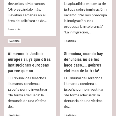
devueltos a Marruecos
La aplaudida respuesta de
por
Sánchez
Otro escándalo más.
Estopa sobre inmigración y
la
a
Llevaban semanas en el
Policía
racismo: "No nos preocupa
ver
Nacional
al
área de solicitantes de...
la inmigración, nos
Papa
preocupa la intolerancia"
Read
Leer más
Francisco
"La inmigración,...
more
about
Read
Leer más
Noticias
Noticias
Barajas,
more
¿un
about
refugio
Al menos la Justicia
Si encima, cuando hay
¡Que
o
europea sí, ya que otras
denuncias no se les
razón
una
tienen!
instituciones europeas
hace caso….. ¡pobres
ratonera?
No
parece que no
víctimas de la trata!
la
El Tribunal de Derechos
El Tribunal de Derechos
inmigración
Humanos condena a
Humanos condena a
sino
España por no investigar
España por no investigar
su
rechazo,
"de forma adecuada" la
"de forma adecuada" la
ese
denuncia de una víctima
denuncia de una víctima
es
de...
de...
el
problema
Read
Read
Leer más
Leer más
Noticias
Noticias