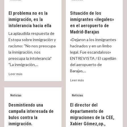
more
more
about
about
El problema no es la
Situación de los
Al
Si
inmigración, es la
inmigrantes «ilegales»
menos
encima,
la
cuando
intolerancia hacia ella
en el aeropuerto de
Justicia
hay
Madrid-Barajas
La aplaudida respuesta de
europea
denuncias
Estopa sobre inmigración y
«Dejaron a los inmigrantes
sí,
no
racismo: "No nos preocupa
hacinados y en un limbo
ya
se
la inmigración, nos
que
legal. Fue escandaloso»
les
otras
hace
preocupa la intolerancia"
ENTREVISTA / El capellán
instituciones
caso…..
"La inmigración,...
del aeropuerto de
europeas
¡pobres
Barajas,...
Read
parece
víctimas
Leer más
more
que
de
Read
Leer más
about
no
la
more
El
trata!
about
problema
Situación
Noticias
Noticias
no
de
Desmintiendo una
El director del
es
los
campaña interesada de
la
departamento de
inmigrantes
inmigración,
bulos contra la
migraciones de la CEE,
«ilegales»
es
en
inmigración.
Xabier Gómez,op.,
la