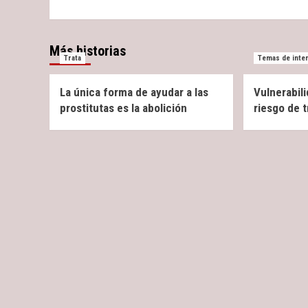
Más historias
Trata
Temas de inte
La única forma de ayudar a las
Vulnerabil
prostitutas es la abolición
riesgo de t