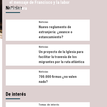
el mensaje de Francisco y la labor
Noticias
misionera
Noticias
Nuevo reglamento de
extranjería: ¿avance o
estancamiento?
Noticias
Un proyecto de la Iglesia para
facilitar la travesía de los
migrantes por la ruta atlántica
Noticias
700.000 firmas ¿no valen
nada?
De interés
Temas de interés