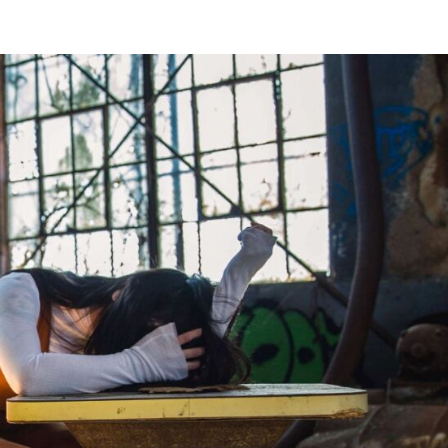
o
Miscelánea
La profesora de italiano que habla de Dios a
sus alumnos musulmanes