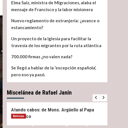
Elma Saiz, ministra de Migraciones, alaba el
mensaje de Francisco y la labor misionera
Nuevo reglamento de extranjería: ¿avance o
estancamiento?
Un proyecto de la Iglesia para facilitar la
travesía de los migrantes por la ruta atlántica
700.000 firmas ¿no valen nada?
Se llegó a hablar de la ‘excepción española’,
pero eso ya pasó.
Miscelánea de Rafael Janín
Miscelánea
Noticias
Miscel
Atando cabos: de Mons. Argüello al Papa
¿Qué 
Francisco
Noticias
Elma Saiz, ministra de Migraciones, alaba