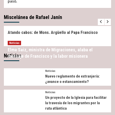
pasó.
Miscelánea de Rafael Janín
Miscelánea
Noticias
Atando cabos: de Mons. Argüello al Papa Francisco
Noticias
Elma Saiz, ministra de Migraciones, alaba el
Noticias
mensaje de Francisco y la labor misionera
Noticias
Nuevo reglamento de extranjería:
¿avance o estancamiento?
Noticias
Un proyecto de la Iglesia para facilitar
la travesía de los migrantes por la
ruta atlántica