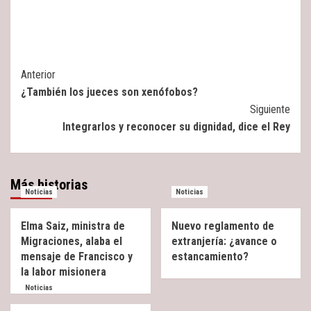
Post
Anterior
¿También los jueces son xenófobos?
Navigation
Siguiente
Integrarlos y reconocer su dignidad, dice el Rey
Más historias
Noticias
Noticias
Elma Saiz, ministra de
Nuevo reglamento de
Migraciones, alaba el
extranjería: ¿avance o
mensaje de Francisco y
estancamiento?
la labor misionera
Noticias