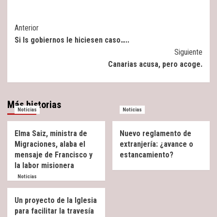
Post
Anterior
Si ls gobiernos le hiciesen caso…..
Navigation
Siguiente
Canarias acusa, pero acoge.
Más historias
Noticias
Noticias
Elma Saiz, ministra de
Nuevo reglamento de
Migraciones, alaba el
extranjería: ¿avance o
mensaje de Francisco y
estancamiento?
la labor misionera
Noticias
Un proyecto de la Iglesia
para facilitar la travesía