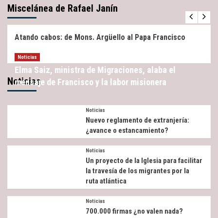
Miscelánea de Rafael Janín
Miscelánea
Noticias
Atando cabos: de Mons. Argüello al Papa Francisco
Noticias
Elma Saiz, ministra de Migraciones, alaba el
Noticias
mensaje de Francisco y la labor misionera
Noticias
Nuevo reglamento de extranjería:
¿avance o estancamiento?
Noticias
Un proyecto de la Iglesia para facilitar
la travesía de los migrantes por la
ruta atlántica
Noticias
700.000 firmas ¿no valen nada?