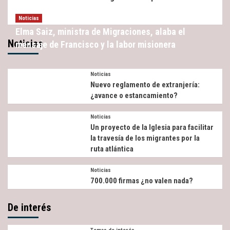
Noticias
Elma Saiz, ministra de Migraciones, alaba el
Noticias
mensaje de Francisco y la labor misionera
Noticias
Nuevo reglamento de extranjería:
¿avance o estancamiento?
Noticias
Un proyecto de la Iglesia para facilitar
la travesía de los migrantes por la
ruta atlántica
Noticias
700.000 firmas ¿no valen nada?
De interés