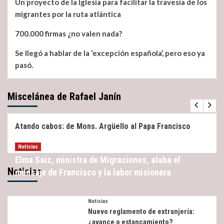
Un proyecto de la Iglesia para facilitar la travesía de los
migrantes por la ruta atlántica
700.000 firmas ¿no valen nada?
Se llegó a hablar de la ‘excepción española’, pero eso ya
pasó.
Miscelánea de Rafael Janín
Miscelánea
Noticias
Atando cabos: de Mons. Argüello al Papa Francisco
Noticias
Elma Saiz, ministra de Migraciones, alaba el
Noticias
mensaje de Francisco y la labor misionera
Noticias
Nuevo reglamento de extranjería:
¿avance o estancamiento?