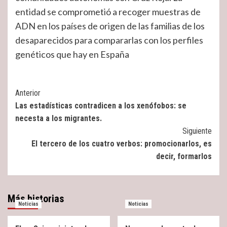
entidad se comprometió a recoger muestras de
ADN en los países de origen de las familias de los
desaparecidos para compararlas con los perfiles
genéticos que hay en España
Post
Anterior
Las estadísticas contradicen a los xenófobos: se
Navigation
necesta a los migrantes.
Siguiente
El tercero de los cuatro verbos: promocionarlos, es
decir, formarlos
Más historias
Noticias
Noticias