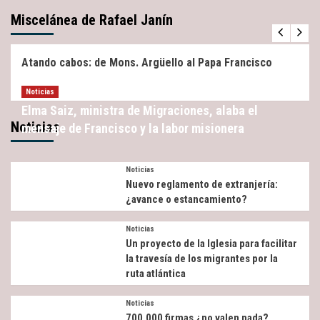
Miscelánea de Rafael Janín
Miscelánea
Noticias
Atando cabos: de Mons. Argüello al Papa Francisco
Noticias
Elma Saiz, ministra de Migraciones, alaba el
Noticias
mensaje de Francisco y la labor misionera
Noticias
Nuevo reglamento de extranjería:
¿avance o estancamiento?
Noticias
Un proyecto de la Iglesia para facilitar
la travesía de los migrantes por la
ruta atlántica
Noticias
700.000 firmas ¿no valen nada?