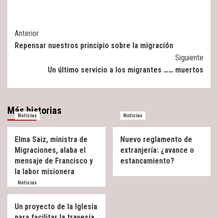
Post
Anterior
Repensar nuestros principio sobre la migración
Navigation
Siguiente
Un último servicio a los migrantes …… muertos
Más historias
Noticias
Noticias
Elma Saiz, ministra de
Nuevo reglamento de
Migraciones, alaba el
extranjería: ¿avance o
mensaje de Francisco y
estancamiento?
la labor misionera
Noticias
Un proyecto de la Iglesia
para facilitar la travesía