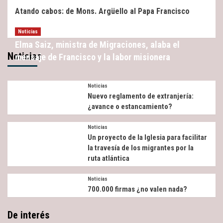
Atando cabos: de Mons. Argüello al Papa Francisco
Noticias
Elma Saiz, ministra de Migraciones, alaba el
Noticias
mensaje de Francisco y la labor misionera
Noticias
Nuevo reglamento de extranjería:
¿avance o estancamiento?
Noticias
Un proyecto de la Iglesia para facilitar
la travesía de los migrantes por la
ruta atlántica
Noticias
700.000 firmas ¿no valen nada?
De interés