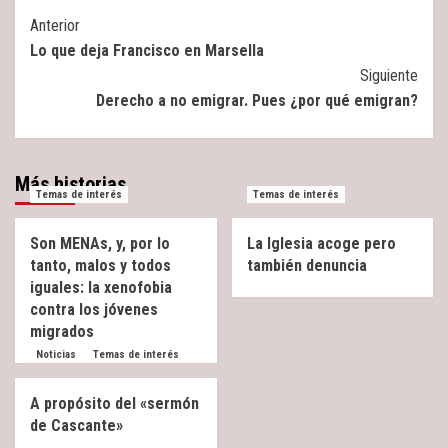
Post
Anterior
Lo que deja Francisco en Marsella
Navigation
Siguiente
Derecho a no emigrar. Pues ¿por qué emigran?
Más historias
Temas de interés
Temas de interés
Son MENAs, y, por lo
La Iglesia acoge pero
tanto, malos y todos
también denuncia
iguales: la xenofobia
contra los jóvenes
migrados
Noticias
Temas de interés
A propósito del «sermón
de Cascante»