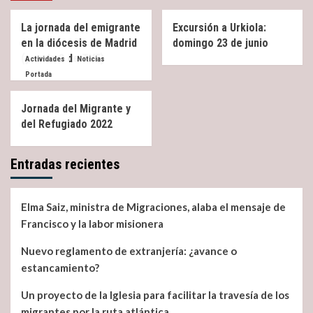
La jornada del emigrante
Excursión a Urkiola:
en la diócesis de Madrid
domingo 23 de junio
(y en la 2 de TVE)
Actividades
Noticias
Portada
Jornada del Migrante y
del Refugiado 2022
Entradas recientes
Elma Saiz, ministra de Migraciones, alaba el mensaje de
Francisco y la labor misionera
Nuevo reglamento de extranjería: ¿avance o
estancamiento?
Un proyecto de la Iglesia para facilitar la travesía de los
migrantes por la ruta atlántica