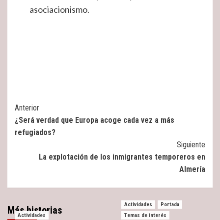
asociacionismo.
Post
Anterior
¿Será verdad que Europa acoge cada vez a más
Navigation
refugiados?
Siguiente
La explotación de los inmigrantes temporeros en
Almería
Actividades
Portada
Más historias
Actividades
Temas de interés