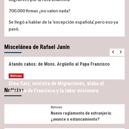
700.000 firmas ¿no valen nada?
Se llegó a hablar de la ‘excepción española’, pero eso ya
pasó.
Miscelánea de Rafael Janín
Miscelánea
Noticias
Atando cabos: de Mons. Argüello al Papa Francisco
Noticias
Elma Saiz, ministra de Migraciones, alaba el
Noticias
mensaje de Francisco y la labor misionera
Noticias
Nuevo reglamento de extranjería:
¿avance o estancamiento?