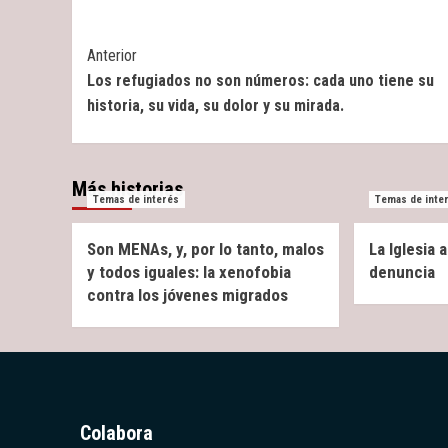
Post
Anterior
Los refugiados no son números: cada uno tiene su
Navigation
historia, su vida, su dolor y su mirada.
Más historias
Temas de interés
Temas de inte
Son MENAs, y, por lo tanto, malos
La Iglesia
y todos iguales: la xenofobia
denuncia
contra los jóvenes migrados
Colabora