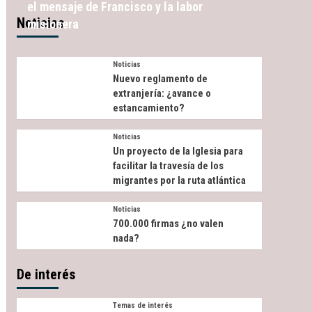
el mensaje de Francisco y la labor
Noticias
misionera
Noticias
Nuevo reglamento de
extranjería: ¿avance o
estancamiento?
Noticias
Un proyecto de la Iglesia para
facilitar la travesía de los
migrantes por la ruta atlántica
Noticias
700.000 firmas ¿no valen
nada?
De interés
Temas de interés