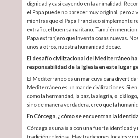
dignidad y casi cayendo en la animalidad. Recor
el Papa puede no parecer muy original, pero a v
mientras que el Papa Francisco simplemente rec
extraño, el buen samaritano. También mencionó 
Papa extranjero que inventa cosas nuevas. No
unos a otros, nuestra humanidad decae.
El desafío civilizacional del Mediterráneo ha
responsabilidad de la Iglesia en este lugar g
El Mediterráneo es un mar cuya cara divertida y
Mediterráneo es un mar de civilizaciones. Si e
como la hermandad, la paz, la alegría, el diálog
sino de manera verdadera, creo que la humani
En Córcega, ¿ cómo se encuentran la identida
Córcega es una isla con una fuerte identidad y 
tradición religiosa. Hay tradiciones locales y c