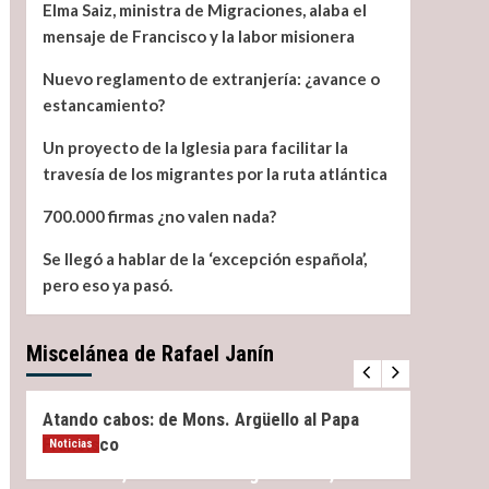
Elma Saiz, ministra de Migraciones, alaba el
mensaje de Francisco y la labor misionera
Nuevo reglamento de extranjería: ¿avance o
estancamiento?
Un proyecto de la Iglesia para facilitar la
travesía de los migrantes por la ruta atlántica
700.000 firmas ¿no valen nada?
Se llegó a hablar de la ‘excepción española’,
pero eso ya pasó.
Miscelánea de Rafael Janín
Miscelánea
Noticias
Miscel
Atando cabos: de Mons. Argüello al Papa
¿Qué 
Francisco
Noticias
Elma Saiz, ministra de Migraciones, alaba