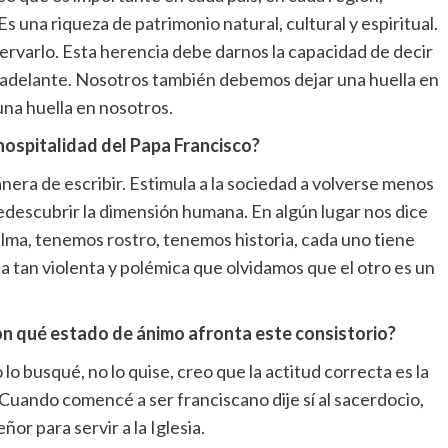
s una riqueza de patrimonio natural, cultural y espiritual.
servarlo. Esta herencia debe darnos la capacidad de decir
adelante. Nosotros también debemos dejar una huella en
una huella en nosotros.
 hospitalidad del Papa Francisco?
anera de escribir. Estimula a la sociedad a volverse menos
edescubrir la dimensión humana. En algún lugar nos dice
a, tenemos rostro, tenemos historia, cada uno tiene
a tan violenta y polémica que olvidamos que el otro es un
on qué estado de ánimo afronta este consistorio?
 busqué, no lo quise, creo que la actitud correcta es la
. Cuando comencé a ser franciscano dije sí al sacerdocio,
ñor para servir a la Iglesia.