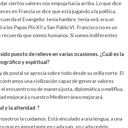
dar ciertos valores nos empuja hacia arriba. Lo que dice
eces en Francia se dice que está jugando a la política,
uerda el Evangelio: tenía hambre, tenía sed, era un
a los Papas Pío XII y San Pablo VI. Francisco no es un
s recuerda que somos humanos. Si somos indiferentes
 sido puesto de relieve en varias ocasiones. ¿Cuál es la
eográfico y espiritual?
 de postal se aprecia sobre todo desde su orilla norte. El
ncontramos una civilización capaz de generar valores
o, el encuentro no de manera justa, diplomática o meliflua,
dad mejorará y nuestro Mediterráneo mejorará.
d y la alteridad ?
nosotros la cuidamos. Está vinculado a una lengua, a una
reo que es importante en cada país, en cada región,