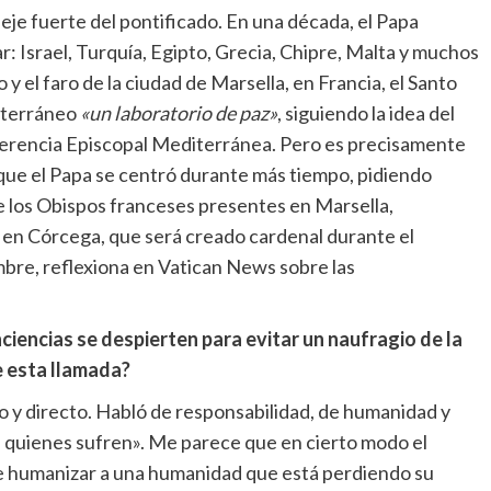
eje fuerte del pontificado. En una década, el Papa
ar: Israel, Turquía, Egipto, Grecia, Chipre, Malta y muchos
 y el faro de la ciudad de Marsella, en Francia, el Santo
iterráneo
«un laboratorio de paz»
, siguiendo la idea del
erencia Episcopal Mediterránea. Pero es precisamente
l que el Papa se centró durante más tiempo, pidiendo
de los Obispos franceses presentes en Marsella,
 en Córcega, que será creado cardenal durante el
mbre, reflexiona en Vatican News sobre las
nciencias se despierten para evitar un naufragio de la
e esta llamada?
lo y directo. Habló de responsabilidad, de humanidad y
quienes sufren». Me parece que en cierto modo el
e humanizar a una humanidad que está perdiendo su