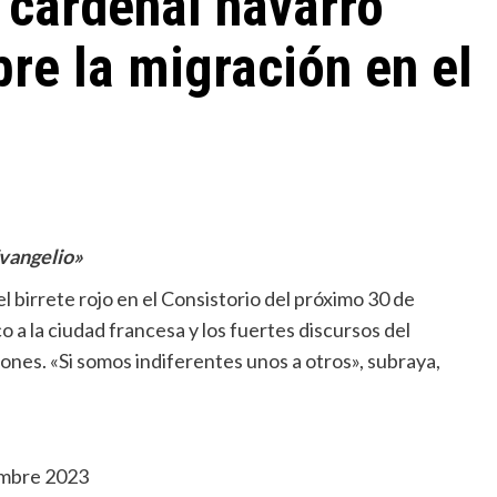
 cardenal navarro
bre la migración en el
Evangelio»
l birrete rojo en el Consistorio del próximo 30 de
o a la ciudad francesa y los fuertes discursos del
iones. «Si somos indiferentes unos a otros», subraya,
Miscelánea
La profesora de italiano que habla de Dios a
sus alumnos musulmanes
embre 2023