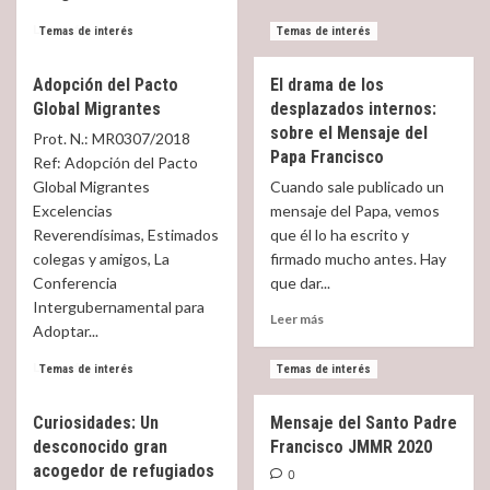
del
Read
Leer más
Temas de interés
Temas de interés
Papa
more
en
about
Adopción del Pacto
El drama de los
la
Incendio
Jornada
Global Migrantes
desplazados internos:
en
de
el
sobre el Mensaje del
Prot. N.: MR­0307/2018
los
campo
Papa Francisco
Ref: Adopción del Pacto
Migrantes
de
Global Migrantes
Cuando sale publicado un
29.09.2019
Moria:
Excelencias
mensaje del Papa, vemos
Cardenal
Reverendísimas, Estimados
Hollerich
que él lo ha escrito y
apela
colegas y amigos, La
firmado mucho antes. Hay
a
Conferencia
que dar...
la
Intergubernamental para
Read
humanidad
Leer más
Adoptar...
more
de
about
Europa
Read
Leer más
Temas de interés
Temas de interés
El
more
drama
about
de
Curiosidades: Un
Mensaje del Santo Padre
Adopción
los
desconocido gran
Francisco JMMR 2020
del
desplazados
Pacto
acogedor de refugiados
0
internos:
Global