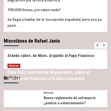
migrantes por la ruta atlántica
700.000 firmas ¿no valen nada?
Se llegó a hablar de la ‘excepción española’, pero eso ya
pasó.
Miscelánea de Rafael Janín
Miscelánea
Noticias
Atando cabos: de Mons. Argüello al Papa Francisco
Noticias
Elma Saiz, ministra de Migraciones, alaba el
Noticias
mensaje de Francisco y la labor misionera
Noticias
Nuevo reglamento de extranjería:
¿avance o estancamiento?