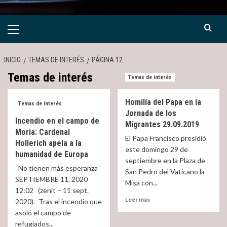
Menú
primario
INICIO
TEMAS DE INTERÉS
PÁGINA 12
Temas de interés
Temas de interés
Homilía del Papa en la
Temas de interés
Jornada de los
Incendio en el campo de
Migrantes 29.09.2019
Moria: Cardenal
El Papa Francisco presidió
Hollerich apela a la
este domingo 29 de
humanidad de Europa
septiembre en la Plaza de
“No tienen más esperanza”
San Pedro del Vaticano la
SEPTIEMBRE 11, 2020
Misa con...
12:02 (zenit – 11 sept.
Read
Leer más
2020).- Tras el incendio que
more
asoló el campo de
about
refugiados...
Homilía