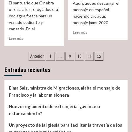
El santuario que Ginebra
Aquí puedes descargar el
sobre
Migrantes
ofrecía a los refugiados era
el
mensaje en español
Mensaje
coo agua fresca para un
haciendo clic aquí:
del
venado sediento y
mensaje jmmr 2020
Papa
cansado. En el...
Francisco
Read
Leer más
more
Read
Leer más
about
more
Mensaje
about
Navegación
del
Curiosidades:
…
12
Anterior
1
9
10
11
Santo
Un
de
Padre
desconocido
Entradas recientes
Francisco
gran
entradas
JMMR
acogedor
2020
de
Elma Saiz, ministra de Migraciones, alaba el mensaje de
refugiados
Francisco y la labor misionera
Nuevo reglamento de extranjería: ¿avance o
estancamiento?
Un proyecto de la Iglesia para facilitar la travesía de los