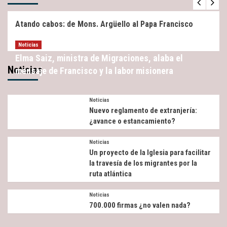
Atando cabos: de Mons. Argüello al Papa Francisco
Noticias
Elma Saiz, ministra de Migraciones, alaba el
Noticias
mensaje de Francisco y la labor misionera
Noticias
Nuevo reglamento de extranjería:
¿avance o estancamiento?
Noticias
Un proyecto de la Iglesia para facilitar
la travesía de los migrantes por la
ruta atlántica
Noticias
700.000 firmas ¿no valen nada?