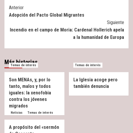
Post
Anterior
Adopción del Pacto Global Migrantes
Navigation
Siguiente
Incendio en el campo de Moria: Cardenal Hollerich apela
a la humanidad de Europa
Más historias
Temas de interés
Temas de interés
Son MENAs, y, por lo
La Iglesia acoge pero
tanto, malos y todos
también denuncia
iguales: la xenofobia
contra los jóvenes
migrados
Noticias
Temas de interés
A propósito del «sermón