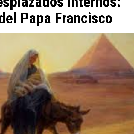
esplazados internos:
del Papa Francisco
Miscelánea
La profesora de italiano que habla de Dios a
sus alumnos musulmanes