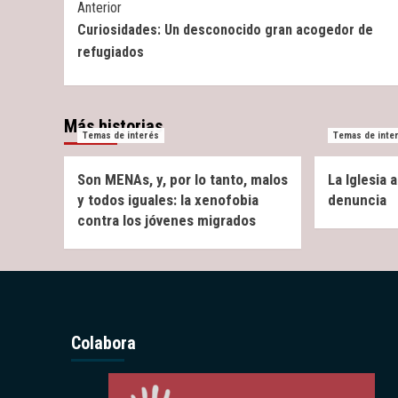
Post
Anterior
Curiosidades: Un desconocido gran acogedor de
Navigation
refugiados
Más historias
Temas de interés
Temas de inte
Son MENAs, y, por lo tanto, malos
La Iglesia
y todos iguales: la xenofobia
denuncia
contra los jóvenes migrados
Colabora