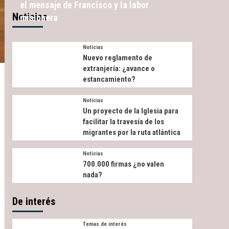
el mensaje de Francisco y la labor
Noticias
misionera
Noticias
Nuevo reglamento de
extranjería: ¿avance o
estancamiento?
Noticias
Un proyecto de la Iglesia para
facilitar la travesía de los
migrantes por la ruta atlántica
Noticias
700.000 firmas ¿no valen
nada?
De interés
Temas de interés