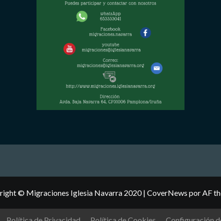
ight © Migraciones Iglesia Navarra 2020
|
CoverNews
por AF th
Política de Privacidad
Política de Cookies
Configuración d