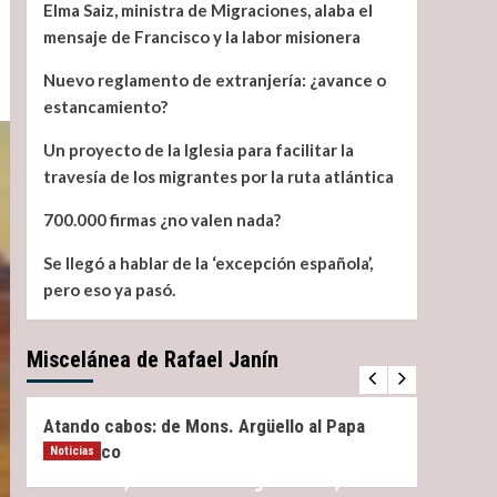
Elma Saiz, ministra de Migraciones, alaba el
mensaje de Francisco y la labor misionera
Nuevo reglamento de extranjería: ¿avance o
estancamiento?
Un proyecto de la Iglesia para facilitar la
travesía de los migrantes por la ruta atlántica
700.000 firmas ¿no valen nada?
Se llegó a hablar de la ‘excepción española’,
pero eso ya pasó.
Miscelánea de Rafael Janín
Miscelánea
Noticias
Miscel
Atando cabos: de Mons. Argüello al Papa
¿Qué 
Francisco
Noticias
Elma Saiz, ministra de Migraciones, alaba