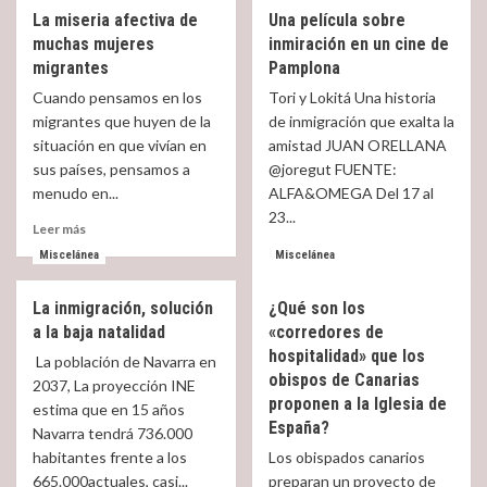
about
about
La miseria afectiva de
Una película sobre
¿Emigrantes,
Reacciones
muchas mujeres
inmiración en un cine de
Inmigrantes,
opuestas
o
ante
migrantes
Pamplona
Migrantes?
el
Cuando pensamos en los
Tori y Lokitá Una historia
atentado
migrantes que huyen de la
de inmigración que exalta la
de
situación en que vivían en
amistad JUAN ORELLANA
Algeciras
sus países, pensamos a
@joregut FUENTE:
menudo en...
ALFA&OMEGA Del 17 al
23...
Read
Leer más
more
Read
Leer más
Miscelánea
Miscelánea
about
more
La
about
La inmigración, solución
¿Qué son los
miseria
Una
afectiva
a la baja natalidad
«corredores de
película
de
sobre
hospitalidad» que los
La población de Navarra en
muchas
inmiración
obispos de Canarias
2037, La proyección INE
mujeres
en
proponen a la Iglesia de
estima que en 15 años
migrantes
un
España?
Navarra tendrá 736.000
cine
habitantes frente a los
Los obispados canarios
de
Pamplona
665.000actuales, casi...
preparan un proyecto de