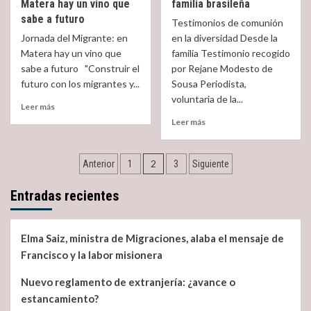
migrante,
Matera hay un vino que
familia brasileña
está
de
salesiano,
el
sabe a futuro
España?
Testimonios de comunión
enfermero
problema,
Jornada del Migrante: en
en la diversidad Desde la
y
prostitución
Matera hay un vino que
familia Testimonio recogido
santo.
o
sabe a futuro "Construir el
por Rejane Modesto de
mala
futuro con los migrantes y...
Sousa Periodista,
política
migratoria?
voluntaria de la...
Read
Leer más
more
Read
Leer más
about
more
Jornada
about
del
Navegación
Testimonio
2
Anterior
1
3
Siguiente
Migrante:
de
de
en
una
Entradas recientes
Matera
familia
entradas
hay
brasileña
un
vino
Elma Saiz, ministra de Migraciones, alaba el mensaje de
que
Francisco y la labor misionera
sabe
a
Nuevo reglamento de extranjería: ¿avance o
futuro
estancamiento?