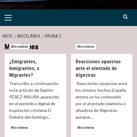
Menú
primario
INICIO
MISCELÁNEA
PÁGINA 2
Miscelánea
Miscelánea
Miscelánea
¿Emigrantes,
Reacciones opuestas
Inmigrantes, o
ante el atentado de
Migrantes?
Algeciras
Transcribo a continuación
Reacciones opuestas ante
este artículo de Ramón
los mismos hechos España
PÉREZ-MAURA aparecido
entera se ha conmovido
en el periódico digital de
por el atentado islamista o
inspiración cristiana El
yihadista de Algeciras,
Debate del domingo...
aunque,...
Read
Read
Leer más
Leer más
Miscelánea
Miscelánea
more
more