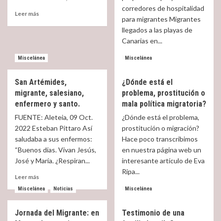
corredores de hospitalidad
Read
Leer más
para migrantes Migrantes
more
llegados a las playas de
about
La
Canarias en...
inmigración,
Read
Leer más
Miscelánea
Miscelánea
solución
more
a
about
la
San Artémides,
¿Dónde está el
¿Qué
baja
migrante, salesiano,
problema, prostitución o
son
natalidad
los
enfermero y santo.
mala política migratoria?
«corredores
FUENTE: Aleteia, 09 Oct.
¿Dónde está el problema,
de
2022 Esteban Pittaro Así
prostitución o migración?
hospitalidad»
saludaba a sus enfermos:
Hace poco transcribimos
que
“Buenos días. Vivan Jesús,
en nuestra página web un
los
obispos
José y María. ¿Respiran...
interesante artículo de Eva
de
Ripa...
Read
Leer más
Canarias
more
Read
proponen
Leer más
Miscelánea
Noticias
Miscelánea
about
more
a
San
about
la
Jornada del Migrante: en
Testimonio de una
Artémides,
¿Dónde
Iglesia