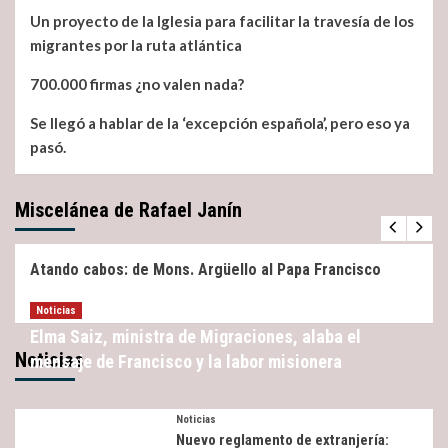
Un proyecto de la Iglesia para facilitar la travesía de los
migrantes por la ruta atlántica
700.000 firmas ¿no valen nada?
Se llegó a hablar de la ‘excepción española’, pero eso ya
pasó.
Miscelánea de Rafael Janín
Miscelánea
Noticias
Atando cabos: de Mons. Argüello al Papa Francisco
Noticias
Elma Saiz, ministra de Migraciones, alaba el
Noticias
mensaje de Francisco y la labor misionera
Noticias
Nuevo reglamento de extranjería: