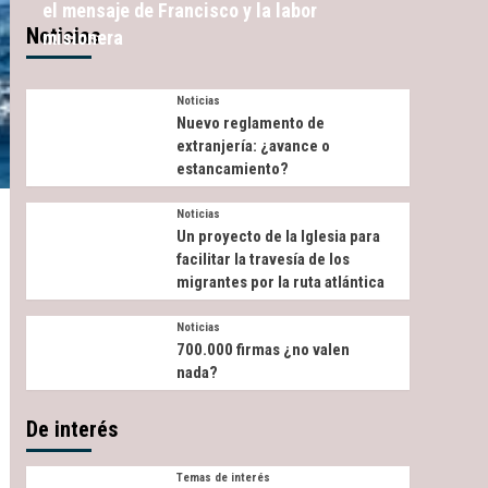
el mensaje de Francisco y la labor
Noticias
misionera
Noticias
Nuevo reglamento de
extranjería: ¿avance o
estancamiento?
Noticias
Un proyecto de la Iglesia para
facilitar la travesía de los
migrantes por la ruta atlántica
Noticias
700.000 firmas ¿no valen
nada?
De interés
Temas de interés