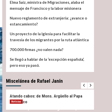
Elma Saiz, ministra de Migraciones, alaba el
mensaje de Francisco y la labor misionera
Nuevo reglamento de extranjería: ¿avance o
estancamiento?
Un proyecto de la Iglesia para facilitar la
travesía de los migrantes por la ruta atlántica
700.000 firmas ¿no valen nada?
Se llegó a hablar de la ‘excepción española’,
pero eso ya pasó.
Miscelánea de Rafael Janín
Miscelánea
Noticias
Miscel
Atando cabos: de Mons. Argüello al Papa
¿Qué 
Francisco
Noticias
Elma Saiz, ministra de Migraciones, alaba