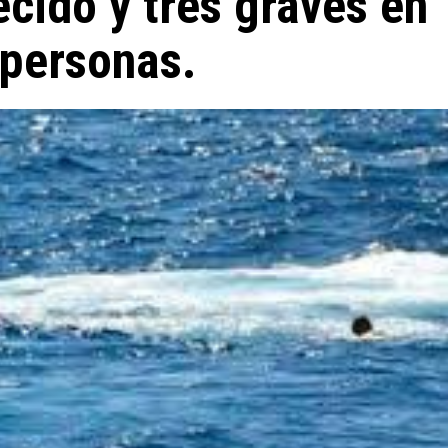
ecido y tres graves en
 personas.
Miscelánea
La profesora de italiano que habla de Dios a
sus alumnos musulmanes