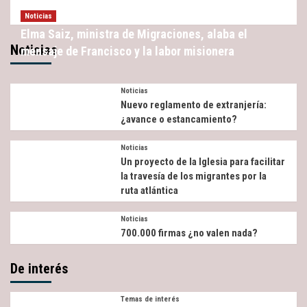
Noticias
Elma Saiz, ministra de Migraciones, alaba el
Noticias
mensaje de Francisco y la labor misionera
Noticias
Nuevo reglamento de extranjería:
¿avance o estancamiento?
Noticias
Un proyecto de la Iglesia para facilitar
la travesía de los migrantes por la
ruta atlántica
Noticias
700.000 firmas ¿no valen nada?
De interés
Temas de interés