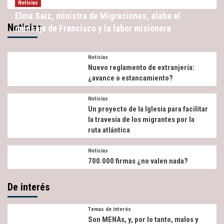
Noticias
Elma Saiz, ministra de Migraciones, alaba el
Noticias
mensaje de Francisco y la labor misionera
Noticias
Nuevo reglamento de extranjería:
¿avance o estancamiento?
Noticias
Un proyecto de la Iglesia para facilitar
la travesía de los migrantes por la
ruta atlántica
Noticias
700.000 firmas ¿no valen nada?
De interés
Temas de interés
Son MENAs, y, por lo tanto, malos y