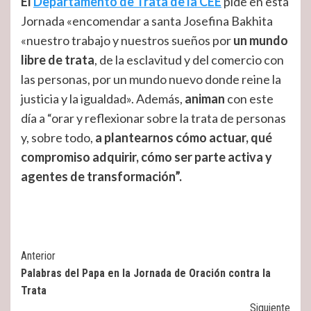
El
Departamento de Trata de la CEE
pide en esta
Jornada «encomendar a santa Josefina Bakhita
«nuestro trabajo y nuestros sueños por
un mundo
libre de trata
, de la esclavitud y del comercio con
las personas, por un mundo nuevo donde reine la
justicia y la igualdad». Además,
animan
con este
día a “orar y reflexionar sobre la trata de personas
y, sobre todo,
a plantearnos cómo actuar, qué
compromiso adquirir, cómo ser parte activa y
agentes de transformación”
.
Post
Anterior
Palabras del Papa en la Jornada de Oración contra la
Navigation
Trata
Siguiente