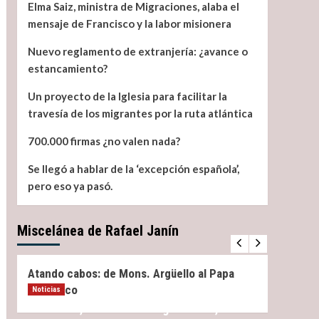
Elma Saiz, ministra de Migraciones, alaba el
mensaje de Francisco y la labor misionera
Nuevo reglamento de extranjería: ¿avance o
estancamiento?
Un proyecto de la Iglesia para facilitar la
travesía de los migrantes por la ruta atlántica
700.000 firmas ¿no valen nada?
Se llegó a hablar de la ‘excepción española’,
pero eso ya pasó.
Miscelánea de Rafael Janín
Miscelánea
Noticias
Miscel
Atando cabos: de Mons. Argüello al Papa
¿Qué 
Francisco
Noticias
Elma Saiz, ministra de Migraciones, alaba