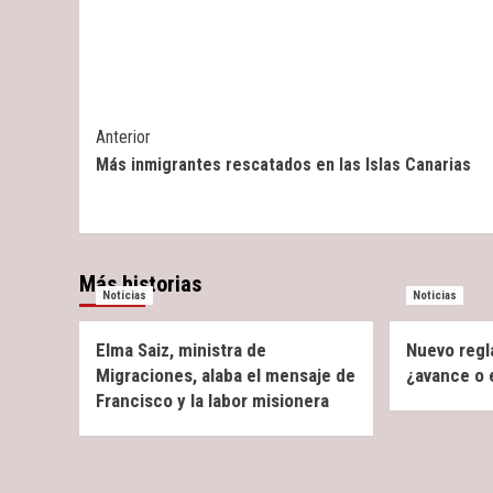
Post
Anterior
Más inmigrantes rescatados en las Islas Canarias
Navigation
Más historias
Noticias
Noticias
Elma Saiz, ministra de
Nuevo regl
Migraciones, alaba el mensaje de
¿avance o
Francisco y la labor misionera