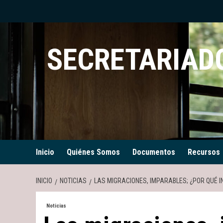
Saltar
al
contenido
SECRETARIADO
Inicio
Quiénes Somos
Documentos
Recursos
INICIO
NOTICIAS
LAS MIGRACIONES, IMPARABLES; ¿POR QUÉ 
Noticias