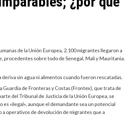
imparables; ¿por qué
humanas de la Unión Europea, 2.100 migrantes llegaron a
e, procedentes sobre todo de Senegal, Mali y Mauritania.
a deriva sin agua ni alimentos cuando fueron rescatadas.
la Guardia de Fronteras y Costas (Frontex), que trata de
parte del Tribunal de Justicia de la Unión Europea, se
Miscelánea
 es «ilegal», aunque el demandante sea un potencial
La profesora de italiano que habla de Dios a
o a operativos de devolución de migrantes que a
sus alumnos musulmanes