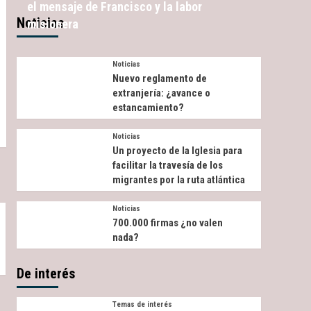
el mensaje de Francisco y la labor
Noticias
misionera
Noticias
Nuevo reglamento de
extranjería: ¿avance o
estancamiento?
Noticias
Un proyecto de la Iglesia para
facilitar la travesía de los
migrantes por la ruta atlántica
Noticias
700.000 firmas ¿no valen
nada?
De interés
Temas de interés