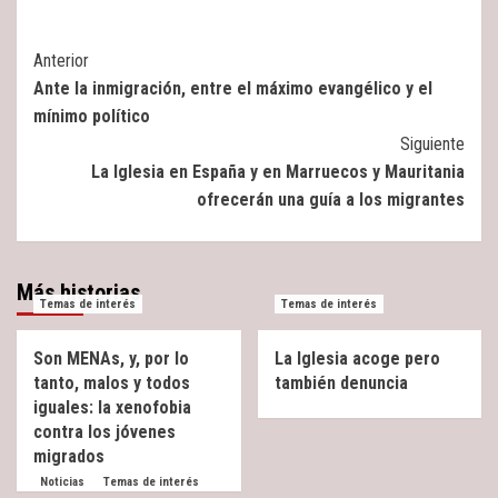
Post
Anterior
Ante la inmigración, entre el máximo evangélico y el
Navigation
mínimo político
Siguiente
La Iglesia en España y en Marruecos y Mauritania
ofrecerán una guía a los migrantes
Más historias
Temas de interés
Temas de interés
Son MENAs, y, por lo
La Iglesia acoge pero
tanto, malos y todos
también denuncia
iguales: la xenofobia
contra los jóvenes
migrados
Noticias
Temas de interés