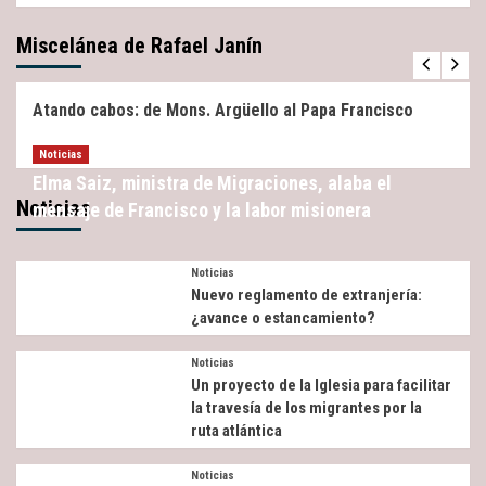
Miscelánea de Rafael Janín
Miscelánea
Noticias
Atando cabos: de Mons. Argüello al Papa Francisco
Noticias
Elma Saiz, ministra de Migraciones, alaba el
Noticias
mensaje de Francisco y la labor misionera
Noticias
Nuevo reglamento de extranjería:
¿avance o estancamiento?
Noticias
Un proyecto de la Iglesia para facilitar
la travesía de los migrantes por la
ruta atlántica
Noticias