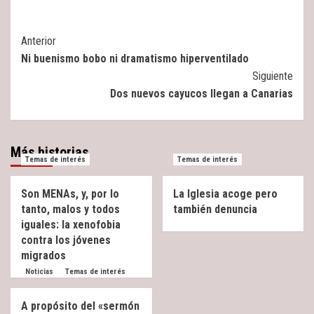
Post
Anterior
Ni buenismo bobo ni dramatismo hiperventilado
Navigation
Siguiente
Dos nuevos cayucos llegan a Canarias
Más historias
Temas de interés
Temas de interés
Son MENAs, y, por lo
La Iglesia acoge pero
tanto, malos y todos
también denuncia
iguales: la xenofobia
contra los jóvenes
migrados
Noticias
Temas de interés
A propósito del «sermón