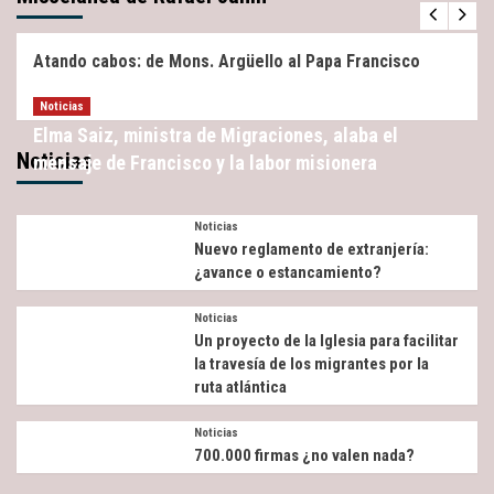
Miscelánea
Noticias
Atando cabos: de Mons. Argüello al Papa Francisco
Noticias
Elma Saiz, ministra de Migraciones, alaba el
Noticias
mensaje de Francisco y la labor misionera
Noticias
Nuevo reglamento de extranjería:
¿avance o estancamiento?
Noticias
Un proyecto de la Iglesia para facilitar
la travesía de los migrantes por la
ruta atlántica
Noticias
700.000 firmas ¿no valen nada?