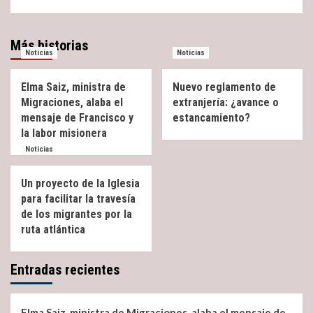
Más historias
Noticias
Noticias
Elma Saiz, ministra de
Nuevo reglamento de
Migraciones, alaba el
extranjería: ¿avance o
mensaje de Francisco y
estancamiento?
la labor misionera
Noticias
Un proyecto de la Iglesia
para facilitar la travesía
de los migrantes por la
ruta atlántica
Entradas recientes
Elma Saiz, ministra de Migraciones, alaba el mensaje de