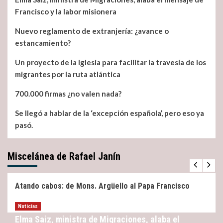
Francisco y la labor misionera
Nuevo reglamento de extranjería: ¿avance o
estancamiento?
Un proyecto de la Iglesia para facilitar la travesía de los
migrantes por la ruta atlántica
700.000 firmas ¿no valen nada?
Se llegó a hablar de la ‘excepción española’, pero eso ya
pasó.
Miscelánea de Rafael Janín
Miscelánea
Noticias
Atando cabos: de Mons. Argüello al Papa Francisco
Noticias
Elma Saiz, ministra de Migraciones, alaba el