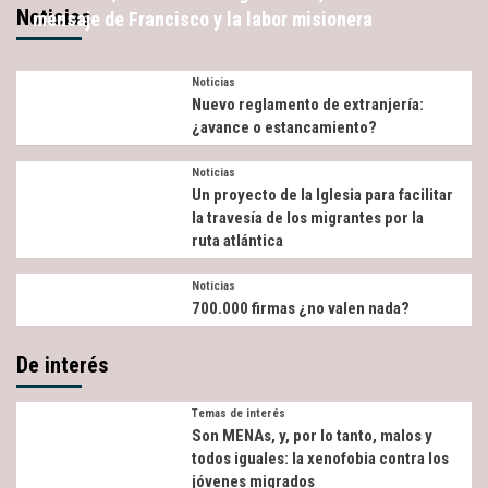
Noticias
mensaje de Francisco y la labor misionera
Noticias
Nuevo reglamento de extranjería:
¿avance o estancamiento?
Noticias
Un proyecto de la Iglesia para facilitar
la travesía de los migrantes por la
ruta atlántica
Noticias
700.000 firmas ¿no valen nada?
De interés
Temas de interés
Son MENAs, y, por lo tanto, malos y
todos iguales: la xenofobia contra los
jóvenes migrados