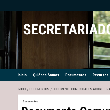
Saltar
al
contenido
SECRETARIADO
Inicio
Quiénes Somos
Documentos
Recursos
INICIO
DOCUMENTOS
DOCUMENTO COMUNIDADES ACOGEDORAS,
Documentos