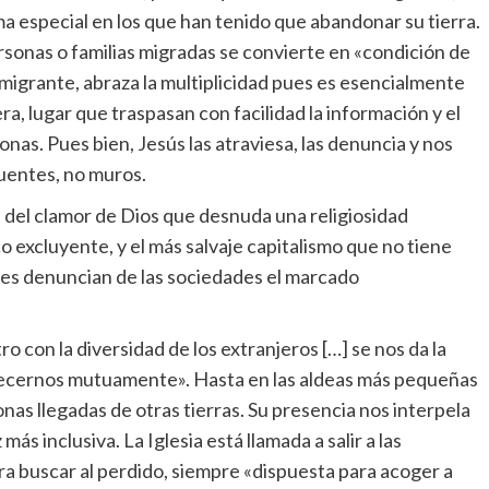
a especial en los que han tenido que abandonar su tierra.
rsonas o familias migradas se convierte en «condición de
 migrante, abraza la multiplicidad pues es esencialmente
ra, lugar que traspasan con facilidad la información y el
sonas. Pues bien, Jesús las atraviesa, las denuncia y nos
puentes, no muros.
 del clamor de Dios que desnuda una religiosidad
 excluyente, y el más salvaje capitalismo que no tiene
tes denuncian de las sociedades el marcado
ro con la diversidad de los extranjeros […] se nos da la
uecernos mutuamente». Hasta en las aldeas más pequeñas
as llegadas de otras tierras. Su presencia nos interpela
ás inclusiva. La Iglesia está llamada a salir a las
para buscar al perdido, siempre «dispuesta para acoger a