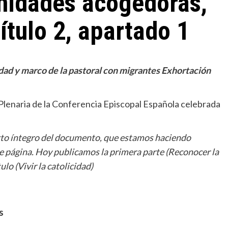
idades acogedoras,
ítulo 2, apartado 1
ad y marco de la pastoral con migrantes Exhortación
enaria de la Conferencia Episcopal Española celebrada
xto íntegro del documento, que estamos haciendo
e página. Hoy publicamos la primera parte (Reconocer la
lo (Vivir la catolicidad)
Miscelánea
La profesora de italiano que habla de Dios a
sus alumnos musulmanes
s