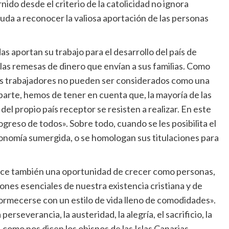
nido desde el criterio de la catolicidad no ignora
ayuda a reconocer la valiosa aportación de las personas
as aportan su trabajo para el desarrollo del país de
e las remesas de dinero que envían a sus familias. Como
s trabajadores no pueden ser considerados como una
parte, hemos de tener en cuenta que, la mayoría de las
el propio país receptor se resisten a realizar. En este
ogreso de todos». Sobre todo, cuando se les posibilita el
conomía sumergida, o se homologan sus titulaciones para
rece también una oportunidad de crecer como personas,
nes esenciales de nuestra existencia cristiana y de
ormecerse con un estilo de vida lleno de comodidades».
erseverancia, la austeridad, la alegría, el sacrificio, la
omo nos dicen los obispos de las Islas Canarias