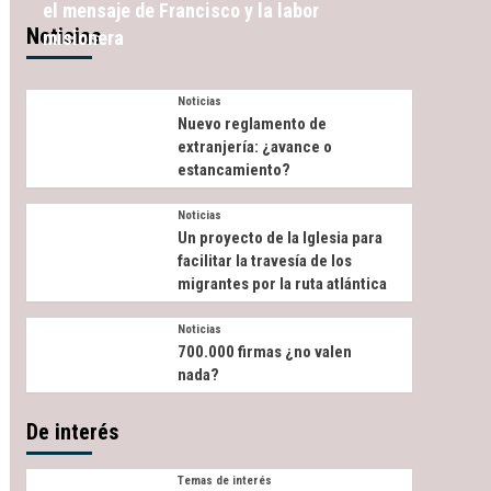
el mensaje de Francisco y la labor
Noticias
misionera
Noticias
Nuevo reglamento de
extranjería: ¿avance o
estancamiento?
Noticias
Un proyecto de la Iglesia para
facilitar la travesía de los
migrantes por la ruta atlántica
Noticias
700.000 firmas ¿no valen
nada?
De interés
Temas de interés