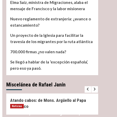
Elma Saiz, ministra de Migraciones, alaba el
mensaje de Francisco y la labor misionera
Nuevo reglamento de extranjería: ¿avance o
estancamiento?
Un proyecto de la Iglesia para facilitar la
travesía de los migrantes por la ruta atlántica
700.000 firmas ¿no valen nada?
Se llegó a hablar de la ‘excepción española’,
pero eso ya pasó.
Miscelánea de Rafael Janín
Miscelánea
Noticias
Miscel
Atando cabos: de Mons. Argüello al Papa
¿Qué 
Francisco
Noticias
Elma Saiz, ministra de Migraciones, alaba