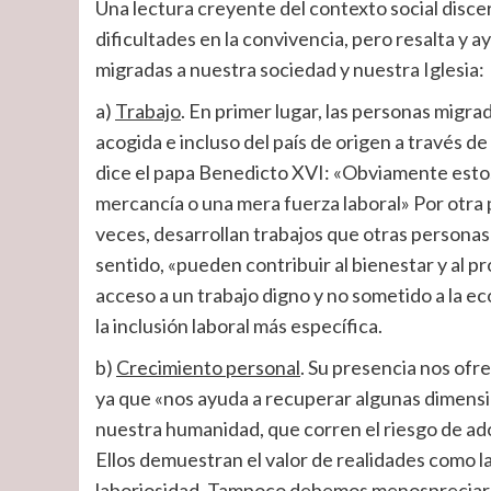
Una lectura creyente del contexto social discer
dificultades en la convivencia, pero resalta y 
migradas a nuestra sociedad y nuestra Iglesia:
a)
Trabajo
. En primer lugar, las personas migrad
acogida e incluso del país de origen a través d
dice el papa Benedicto XVI: «Obviamente esto
mercancía o una mera fuerza laboral» Por otra 
veces, desarrollan trabajos que otras personas d
sentido, «pueden contribuir al bienestar y al pr
acceso a un trabajo digno y no sometido a la e
la inclusión laboral más específica.
b)
Crecimiento personal
. Su presencia nos of
ya que «nos ayuda a recuperar algunas dimensio
nuestra humanidad, que corren el riesgo de ad
Ellos demuestran el valor de realidades como la p
laboriosidad. Tampoco debemos menospreciar, c