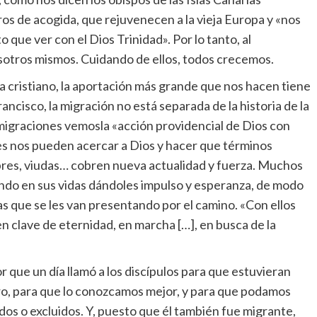
os de acogida, que rejuvenecen a la vieja Europa y «nos
o que ver con el Dios Trinidad». Por lo tanto, al
osotros mismos. Cuidando de ellos, todos crecemos.
ta cristiano, la aportación más grande que nos hacen tiene
ancisco, la migración no está separada de la historia de la
s migraciones vemosla «acción providencial de Dios con
tes nos pueden acercar a Dios y hacer que términos
obres, viudas… cobren nueva actualidad y fuerza. Muchos
ndo en sus vidas dándoles impulso y esperanza, de modo
s que se les van presentando por el camino. «Con ellos
en clave de eternidad, en marcha […], en busca de la
r que un día llamó a los discípulos para que estuvieran
tro, para que lo conozcamos mejor, y para que podamos
os o excluidos. Y, puesto que él también fue migrante,