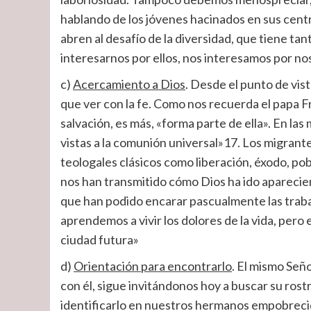
hablando de los jóvenes hacinados en sus centr
abren al desafío de la diversidad, que tiene tant
interesarnos por ellos, nos interesamos por n
c)
Acercamiento a Dios
. Desde el punto de vis
que ver con la fe. Como nos recuerda el papa Fr
salvación, es más, «forma parte de ella». En la
vistas a la comunión universal»17. Los migran
teologales clásicos como liberación, éxodo, p
nos han transmitido cómo Dios ha ido aparecie
que han podido encarar pascualmente las traba
aprendemos a vivir los dolores de la vida, pero 
ciudad futura»
d)
Orientación para encontrarlo
. El mismo Seño
con él, sigue invitándonos hoy a buscar su ros
identificarlo en nuestros hermanos empobrecid